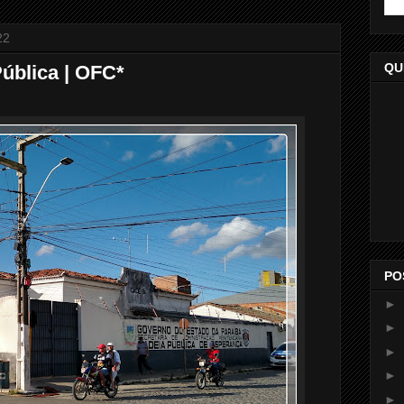
22
QU
Pública | OFC*
PO
►
►
►
►
►