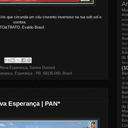
Ar
Mo
...
Art
-íris que circunda um céu cinzento invernoso na rua sob sol e
Arth
sombra.
Bru
TO&TRATO: Evaldo Brasil.
Asc
Ass
Ass
Ator
Anjo
Bal
(1)
Ban
(1
Nova Esperança
,
Santos Dumont
Bar
eranca, Esperança - PB, 58135-000, Brasil
do 
Igre
Bel
Bel
Ben
ova Esperança | PAN*
Torr
(1)
Mun
Blo
Bol
Con