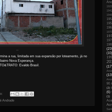
An
192
194
194
195
195
196
197
19
197
198
(23
...
(10)
mina a rua, limitada em sua expansão por loteamento, já no
19
bairro Nova Esperança.
20
TO&TRATO: Evaldo Brasil.
(17
Ano
(13
Ano
90 
(2)
(6)
io:
(1)
é Andrade
Ace
Acr
San