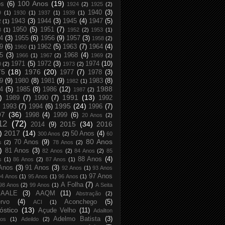
100 Anos
(19)
os
(6)
1924
(2)
1925
(2)
1940
(3)
9
(1)
1930
(1)
1937
(1)
1939
(1)
1943
(3)
1944
(3)
1945
(4)
1947
(5)
2
(1)
1950
(5)
1951
(7)
8
(1)
1952
(2)
1953
(1)
4
(3)
1955
(6)
1956
(9)
1957
(3)
1958
(2)
9
(6)
1962
(5)
1963
(7)
1964
(4)
1960
(1)
5
(3)
1968
(4)
1966
(1)
1967
(2)
1969
(2)
1971
(5)
1972
(3)
1974
(10)
0
(2)
1973
(2)
75
(18)
1976
(20)
1977
(7)
1978
(3)
9
(9)
1980
(8)
1981
(9)
1983
(8)
1982
(1)
1988
4
(5)
1985
(8)
1986
(12)
1987
(2)
)
1991
(13)
1989
(7)
1990
(7)
1992
1995
(24)
1993
(7)
1994
(6)
1996
(7)
97
(36)
1998
(4)
1999
(6)
20 Anos
(2)
12
(72)
2015
(34)
2016
2014
(9)
)
2017
(14)
50 Anos
(4)
300 Anos
(2)
60
80 Anos
70 Anos
(9)
s
(2)
78 Anos
(2)
)
81 Anos
(3)
82 Anos
(2)
84 Anos
(2)
85
88 Anos
(4)
s
(1)
86 Anos
(2)
87 Anos
(1)
Anos
(3)
91 Anos
(3)
92 Anos
(1)
93 Anos
97 Anos
94 Anos
(1)
95 Anos
(1)
96 Anos
(1)
A Folha
(7)
98 Anos
(2)
99 Anos
(1)
A Seita
AALE
(3)
AAQM
(11)
Abstração
(2)
rvo
(4)
Aconchego
(5)
ACI
(1)
óstico
(13)
Açude Velho
(11)
Adailton
Adelmo Batista
(3)
tos
(1)
Adeildo
(2)