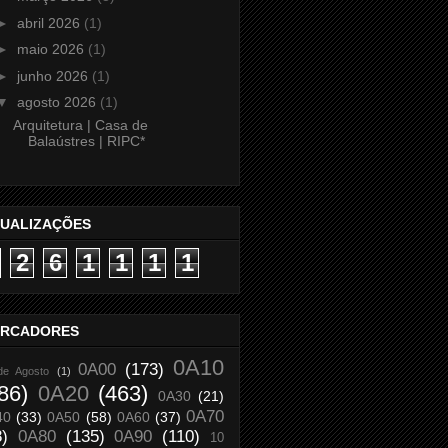
►
abril 2026
(1)
►
maio 2026
(1)
►
junho 2026
(1)
▼
agosto 2026
(1)
Arquitetura | Casa de
Balaústres | RIPC*
SUALIZAÇÕES
2
6
1
1
1
1
RCADORES
0A10
0A00
(173)
de Agosto
(1)
86)
0A20
(463)
0A30
(21)
0A70
40
(33)
0A50
(58)
0A60
(37)
8)
0A80
(135)
0A90
(110)
10