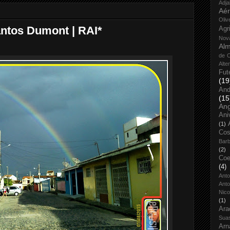
Adja
Aé
Oliv
ntos Dumont | RAI*
Agr
Nov
Alm
de O
Alte
Fut
(19
And
(15
An
Ani
(1)
Cos
Bar
(2)
Coe
(4)
Ant
Anto
Nico
(1)
Ara
Sua
Arn