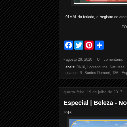
01MAI No feriado, o *registro do arco
FO
F
T
P
S
a
w
i
h
c
i
n
a
e
t
t
r
-
agosto 28, 2020
Um comentário:
b
t
e
e
o
e
r
Labels:
0A10
,
Logradouros
,
Natureza
,
o
r
e
Location:
R. Santos Dumont, 186 - Esp
k
s
t
quarta-feira, 19 de julho de 2017
Especial | Beleza - N
2016........................................