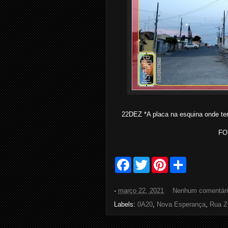
22DEZ *A placa na esquina onde ter
FO
F
T
P
S
a
w
i
h
c
i
n
a
e
t
t
r
-
março 22, 2021
Nenhum comentár
b
t
e
e
o
e
r
Labels:
0A20
,
Nova Esperança
,
Rua Z
o
r
e
k
s
t