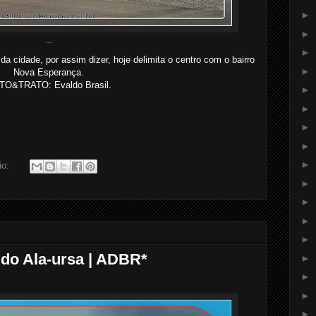
►
►
...
►
a cidade, por assim dizer, hoje delimita o centro com o bairro
►
Nova Esperança.
TO&TRATO: Evaldo Brasil.
►
►
►
►
►
io:
►
►
►
►
 do Ala-ursa | ADBR*
►
►
►
►