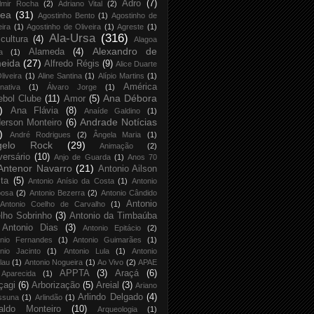
Adro
(7)
lmir Rocha
(2)
Adriano Vital
(2)
rea
(31)
Agostinho Bento
(1)
Agostinho de
eira
(1)
Agostinho de Oliveira
(1)
Agreste
(1)
Ala-Ursa
(316)
icultura
(4)
Alagoa
Alexandro de
Alameda
(4)
a
(1)
eida
(27)
Alfredo Régis
(9)
Alice Duarte
liveira
(1)
Aline Santina
(1)
Alípio Martins
(1)
América
rnativa
(1)
Álvaro Jorge
(1)
Ana Débora
ebol Clube
(11)
Amor
(5)
)
Ana Flávia
(8)
Anaíde Galdino
(1)
Andrade Notícias
erson Monteiro
(6)
)
André Rodrigues
(2)
Ângela Maria
(1)
gelo Rock
(29)
Animação
(2)
versário
(10)
Anjo de Guarda
(1)
Anos 70
Antenor Navarro
(21)
Antonio Ailson
ta
(5)
Antonio Anísio da Costa
(1)
Antonio
bosa
(2)
Antonio Bezerra
(2)
Antonio Cândido
Antonio
Antonio Coelho de Carvalho
(1)
lho Sobrinho
(3)
Antonio da Timbaúba
Antonio Dias
(3)
Antonio Epitácio
(2)
onio Fernandes
(1)
Antonio Guimarães
(1)
nio Jacinto
(1)
Antonio Lula
(1)
Antonio
lau
(1)
Antonio Nogueira
(1)
Ao Vivo
(2)
APAE
APPTA
(3)
Araçá
(6)
Aparecida
(1)
çagi
(6)
Arborização
(5)
Areial
(3)
Ariano
Arlindo Delgado
(4)
ssuna
(1)
Arlindão
(1)
aldo Monteiro
(10)
Arqueologia
(1)