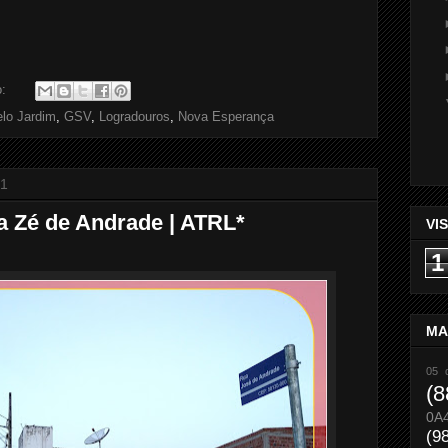
o:
lo Jardim
,
GSV
,
Logradouros
,
Nova Esperança
21
a Zé de Andrade | ATRL*
VI
1
MA
05 
(8
0A
(9