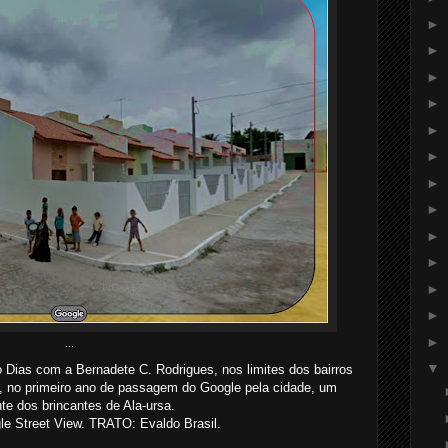
►
►
►
►
►
►
►
►
►
►
►
►
►
...
▼
Dias com a Bernadete C. Rodrigues, nos limites dos bairros
 no primeiro ano de passagem do Google pela cidade, um
nte dos brincantes de Ala-ursa.
 Street View. TRATO: Evaldo Brasil.