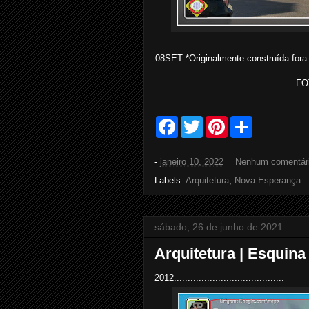
08SET *Originalmente construída fora d
FO
F
T
P
S
a
w
i
h
c
i
n
a
e
t
t
r
-
janeiro 10, 2022
Nenhum comentár
b
t
e
e
o
e
r
Labels:
Arquitetura
,
Nova Esperança
o
r
e
k
s
t
sábado, 26 de junho de 2021
Arquitetura | Esquina
2012........................................