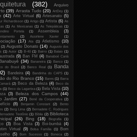
quitetura
(382)
Arquivo
rto
(39)
Arrasta Tudo
(20)
ArtDey
(1)
e
(42)
Arte Virtual
(6)
Artesanato
(5)
Artista
(6)
ur Richardisson
(1)
Artigo
(1)
As
xas
(1)
As Mexicanas
(1)
As Telepáticas
(1)
Assembleia
(3)
endino Portela
(1)
entamento
(2)
Assirlene Xavier
(1)
ociação
(17)
Atletismo
(10)
Ata
(1)
Augusto Donato
(14)
(2)
Augusto dos
s
(1)
Autor
(2)
B-40
(1)
Bairro
(1)
Balaio
(1)
austrada
(9)
Ban FM
(4)
Banaboé Cariá
Banabuyê
(34)
Bananeira
(1)
Banco
(1)
Banda
co do Brasil
(2)
Banco Real
(1)
02)
Bandeira
(4)
Bandinha do CAPS
(1)
ão do Rio Branco
(15)
Bares
(1)
Barra
Beco da Beleza
(4)
Camará
(2)
Beco da
Bela Vista
(10)
ja
(1)
Beco da Lagartixa
(1)
Beleza dos Campos
(44)
eza
(3)
o Jardim
(27)
Bené da Cooperativa
(2)
efício
(8)
Benjamin Constant
(2)
Bento
es
(2)
Berg Lima
(2)
Bernadete C. Rodrigues
Biblioteca
Bernadete Teotônio
(1)
Bíblia
(2)
icipal
(26)
Bing
(18)
Biografia
(1)
co
(3)
Boa Vista
(3)
Boi-bumbá
(4)
etim Virtual
(9)
Bom
Bolsa Família
(1)
selho
(5)
Bom Sucesso
(1)
Boneca
(2)