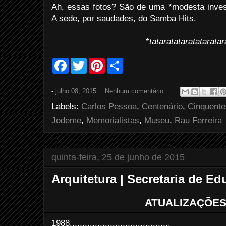
Ah, essas fotos? São de uma *modesta inves
A sede, por saudades, do Samba Hits.
*
tataratataratatarata
F
T
P
S
a
w
i
h
c
i
n
a
e
t
t
r
-
julho 08, 2015
Nenhum comentário:
b
t
e
e
o
e
r
Labels:
Carlos Pessoa
,
Centenário
,
Cinquente
o
r
e
k
s
Jodeme
,
Memorialistas
,
Museu
,
Rau Ferreira
t
quinta-feira, 25 de junho de 2015
Arquitetura | Secretaria de E
ATUALIZAÇÕES
1988........................................