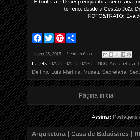
Biblioteca e Deaesp enquanto a secretaria f
terreno, desde a Gestão João De
FOTO&TRATO: Evaldo 
F
T
P
S
a
w
i
h
c
i
n
a
e
t
t
r
-
junho 25, 2015
2 comentários:
b
t
e
e
o
e
r
Labels:
0A00
,
0A10
,
0A80
,
1988
,
Arquitetura
,
o
r
e
k
s
Delfino
,
Luís Martins
,
Museu
,
Secretaria
,
Sed
t
Página inicial
Assinar:
Postagens 
Arquitetura | Casa de Balaústres | R