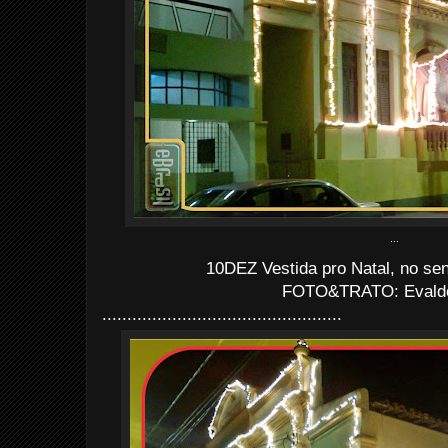
...
10DEZ Vestida pro Natal, no sen
FOTO&TRATO: Evaldo 
................................................