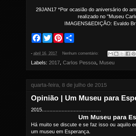
29JAN17 *Por ocasião do aniversário do am
realizado no "Museu Carl
IMAGENS&EDIÇÃO: Evaldo Bras
F
T
P
S
a
w
i
h
c
i
n
a
e
t
t
r
-
abril 16, 2017
Nenhum comentário:
b
t
e
e
o
e
r
Labels:
2017
,
Carlos Pessoa
,
Museu
o
r
e
k
s
t
quarta-feira, 8 de julho de 2015
Opinião | Um Museu para Espe
2015.......................................
Um Museu para E
Há muito se discute e se faz isso ou aquilo 
um museu em Esperança.