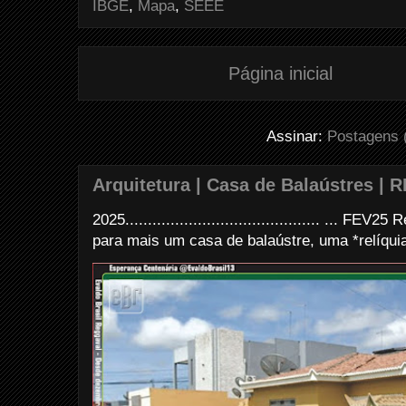
k
s
IBGE
,
Mapa
,
SEEE
t
Página inicial
Assinar:
Postagens 
Arquitetura | Casa de Balaústres | R
2025........................................... ... FE
para mais um casa de balaústre, uma *relíquia