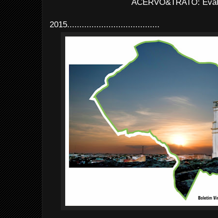
ACERVO&TRATO: Evald
2015......................................
...