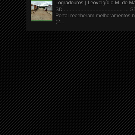
Logradouros | Leovelgídio M. de Ma
SD.......................................
Portal receberam melhoramentos n
(2...