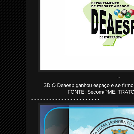
...
SD O Deaesp ganhou espaço e se firmou
FONTE: Secom/PME. TRATO: 
..............................................