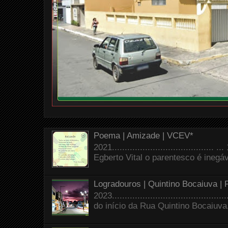
Poema | Amizade | VCEV*
2021.......................................
Egberto Vital o parentesco é inegáve
Logradouros | Quintino Bocaiuva |
2023.......................................
do início da Rua Quintino Bocaiuva