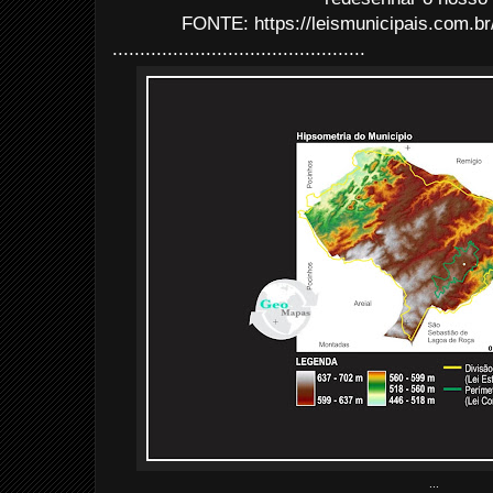
FONTE: https://leismunicipais.com.br
..............................................
...