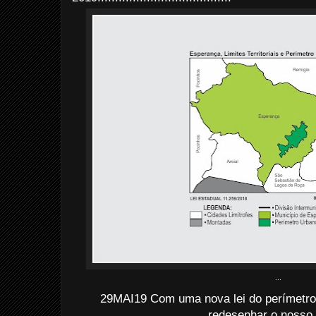
...
29MAI19 Com uma nova lei do perímetro 
redesenhar o nosso