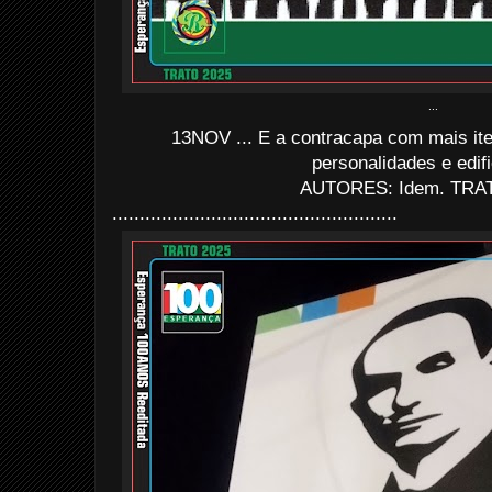
...
13NOV ... E a contracapa com mais it
personalidades e edif
AUTORES: Idem. TRAT
....................................................