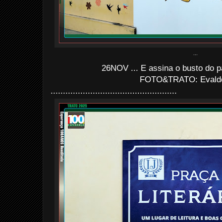
...
26NOV ... E assina o busto do p
FOTO&TRATO: Evaldo 
...................................................