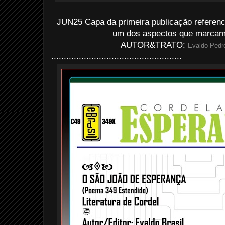
...
JUN25 Capa da primeira publicação referenc
um dos aspectos que marcam e
AUTOR&TRATO:
Evaldo Pedro
....................................................