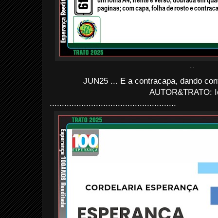
...
JUN25 ... E a contracapa, dando con
AUTOR&TRATO: I
....................................................