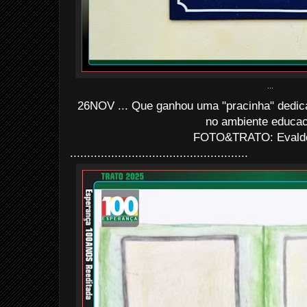
...
26NOV ... Que ganhou uma "pracinha" dedica
no ambiente educac
FOTO&TRATO: Evaldo 
....................................................