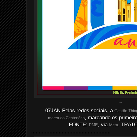
...
07JAN Pelas redes sociais, a
Gestão Thia
, marcando os primeiro
marca do Centenário
FONTE:
, via
. TRATO
PME
Meta
....................................................