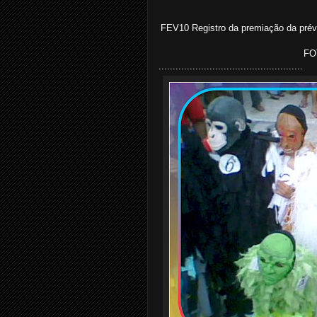
FEV10 Registro da premiação da prévia
FO
...
................................................