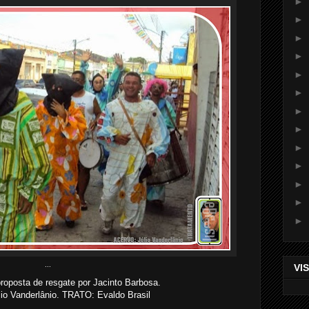
►
►
►
►
►
►
►
►
►
►
►
►
►
...
VI
oposta de resgate por Jacinto Barbosa.
o Vanderlânio. TRATO: Evaldo Brasil