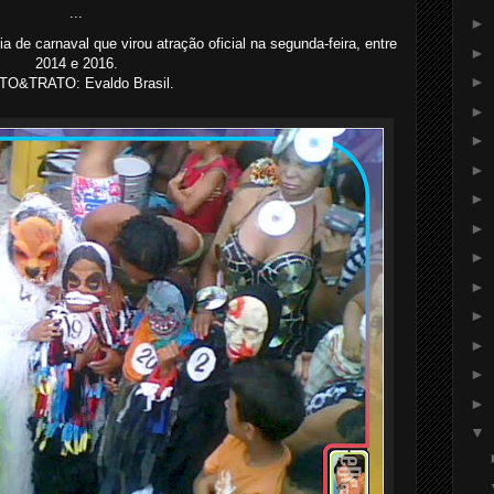
...
►
 de carnaval que virou atração oficial na segunda-feira, entre
►
2014 e 2016.
►
TO&TRATO: Evaldo Brasil.
►
►
►
►
►
►
►
►
►
►
►
▼