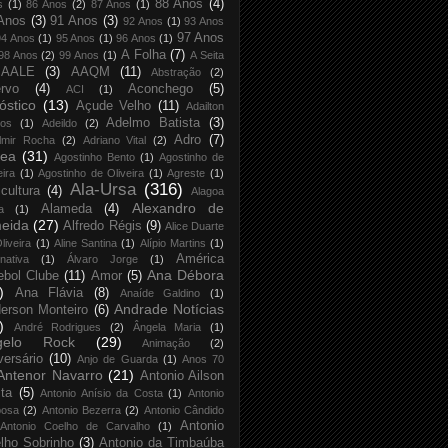
88 Anos
(4)
s
(1)
86 Anos
(2)
87 Anos
(1)
Anos
(3)
91 Anos
(3)
92 Anos
(1)
93 Anos
97 Anos
94 Anos
(1)
95 Anos
(1)
96 Anos
(1)
A Folha
(7)
98 Anos
(2)
99 Anos
(1)
A Seita
AALE
(3)
AAQM
(11)
Abstração
(2)
rvo
(4)
Aconchego
(5)
ACI
(1)
óstico
(13)
Açude Velho
(11)
Adailton
Adelmo Batista
(3)
tos
(1)
Adeildo
(2)
Adro
(7)
lmir Rocha
(2)
Adriano Vital
(2)
rea
(31)
Agostinho Bento
(1)
Agostinho de
eira
(1)
Agostinho de Oliveira
(1)
Agreste
(1)
Ala-Ursa
(316)
icultura
(4)
Alagoa
Alexandro de
Alameda
(4)
a
(1)
eida
(27)
Alfredo Régis
(9)
Alice Duarte
liveira
(1)
Aline Santina
(1)
Alípio Martins
(1)
América
rnativa
(1)
Álvaro Jorge
(1)
Ana Débora
ebol Clube
(11)
Amor
(5)
)
Ana Flávia
(8)
Anaíde Galdino
(1)
Andrade Notícias
erson Monteiro
(6)
)
André Rodrigues
(2)
Ângela Maria
(1)
gelo Rock
(29)
Animação
(2)
versário
(10)
Anjo de Guarda
(1)
Anos 70
Antenor Navarro
(21)
Antonio Ailson
ta
(5)
Antonio Anísio da Costa
(1)
Antonio
bosa
(2)
Antonio Bezerra
(2)
Antonio Cândido
Antonio
Antonio Coelho de Carvalho
(1)
lho Sobrinho
(3)
Antonio da Timbaúba