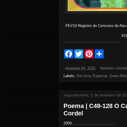
FEV10 Registro do Concurso de Ala-
FO
...................................................
F
T
P
S
a
w
i
h
c
i
n
a
e
t
t
r
-
fevereiro 04, 2010
Nenhum coment
b
t
e
e
o
e
r
Labels:
Ala-Ursa
,
Especial
,
Quero Mai
o
r
e
k
s
t
segunda-feira, 1 de fevereiro de 2
Poema | C49-128 O Car
Cordel
2009......................................