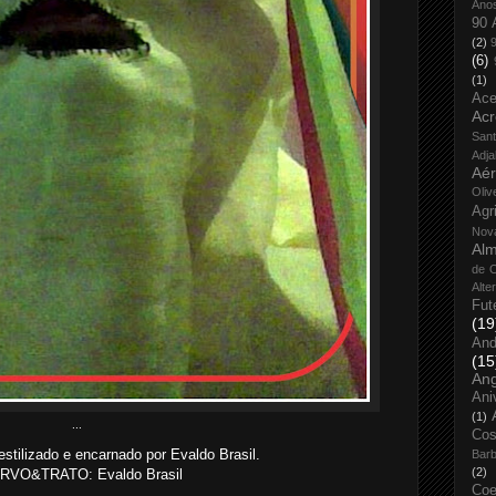
Ano
90 
(2)
(6)
(1)
Ace
Acr
San
Adja
Aé
Oliv
Agr
Nov
Alm
de O
Alte
Fut
(19
And
(15
An
Ani
(1)
...
Cos
tilizado e encarnado por Evaldo Brasil.
Bar
(2)
RVO&TRATO: Evaldo Brasil
Coe