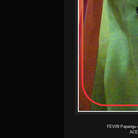
FEV09 Papangu es
ACE
...............................................