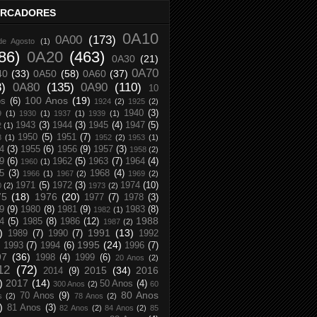
RCADORES
0A10
0A00
(173)
de Agosto
(1)
86)
0A20
(463)
0A30
(21)
0A70
40
(33)
0A50
(58)
0A60
(37)
8)
0A80
(135)
0A90
(110)
10
100 Anos
(19)
os
(6)
1924
(2)
1925
(2)
1940
(3)
9
(1)
1930
(1)
1937
(1)
1939
(1)
1943
(3)
1944
(3)
1945
(4)
1947
(5)
2
(1)
1950
(5)
1951
(7)
8
(1)
1952
(2)
1953
(1)
4
(3)
1955
(6)
1956
(9)
1957
(3)
1958
(2)
9
(6)
1962
(5)
1963
(7)
1964
(4)
1960
(1)
5
(3)
1968
(4)
1966
(1)
1967
(2)
1969
(2)
1971
(5)
1972
(3)
1974
(10)
0
(2)
1973
(2)
75
(18)
1976
(20)
1977
(7)
1978
(3)
9
(9)
1980
(8)
1981
(9)
1983
(8)
1982
(1)
1988
4
(5)
1985
(8)
1986
(12)
1987
(2)
)
1991
(13)
1989
(7)
1990
(7)
1992
1995
(24)
1993
(7)
1994
(6)
1996
(7)
97
(36)
1998
(4)
1999
(6)
20 Anos
(2)
12
(72)
2015
(34)
2016
2014
(9)
)
2017
(14)
50 Anos
(4)
300 Anos
(2)
60
80 Anos
70 Anos
(9)
s
(2)
78 Anos
(2)
)
81 Anos
(3)
82 Anos
(2)
84 Anos
(2)
85