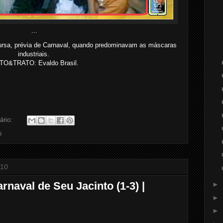
...
ursa, prévia de Carnaval, quando predominavam as máscaras
industriais.
TO&TRATO: Evaldo Brasil.
ário:
s
010
naval de Seu Jacinto (1-3) |
►
►
►