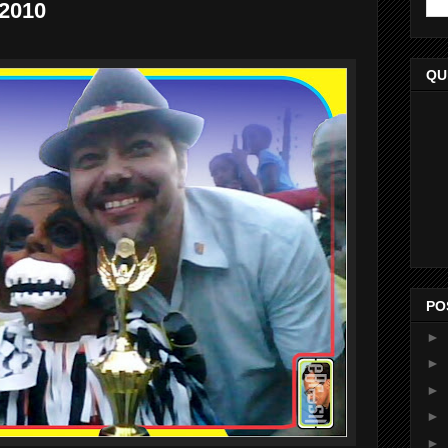
 2010
QU
PO
►
►
►
►
►