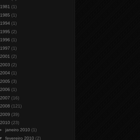
1981
(1)
1985
(1)
1994
(1)
1995
(2)
1996
(1)
1997
(1)
2001
(2)
2003
(2)
2004
(1)
2005
(3)
2006
(1)
2007
(16)
2008
(121)
2009
(39)
2010
(23)
►
janeiro 2010
(1)
▼
fevereiro 2010
(2)