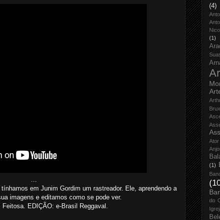
(4)
Ant
Anto
Nico
(1)
Ara
Sua
Arn
Ar
Mo
Art
Arth
Bru
Asc
Ass
Ass
Ator
Anjo
Bal
(1)
Ban
...
(1
, tínhamos em Junim Gordim um rastreador. Ele, aprendendo a
Bar
sua imagens e editamos como se pode ver.
do 
Feitosa. EDIÇÃO: e-Brasil Reggaval.
Igre
Bel