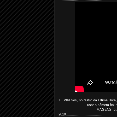
FEV09 Nós, no rastro da Última Hora
usar a câmera fez 
IMAGENS: Jr. 
2010........................................