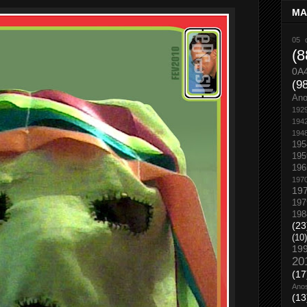
MA
05 
(8
0A
(9
An
192
194
194
195
195
196
197
19
197
198
(23
(10)
19
20
(17
Ano
(13