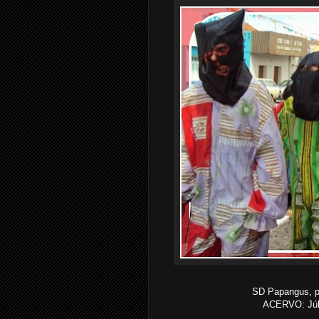
SD Papangus, pr
ACERVO: Júli
..............................................