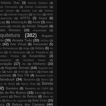
Antonio Dias
(3)
Antonio Epitácio
(2)
onio Fernandes
(1)
Antonio Guimarães
(1)
nio Jacinto
(1)
Antonio Lula
(1)
Antonio
lau
(1)
Antonio Nogueira
(1)
Ao Vivo
(2)
APAE
APPTA
(3)
Araçá
(6)
Aparecida
(1)
çagi
(6)
Arborização
(5)
Areial
(3)
Ariano
Arlindo Delgado
(4)
ssuna
(1)
Arlindão
(1)
aldo Monteiro
(10)
Arqueologia
(1)
quitetura
(382)
Arquivo
rto
(39)
Arrasta Tudo
(20)
ArtDey
(1)
e
(42)
Arte Virtual
(6)
Artesanato
(5)
Artista
(6)
ur Richardisson
(1)
Artigo
(1)
As
xas
(1)
As Mexicanas
(1)
As Telepáticas
(1)
Assembleia
(3)
endino Portela
(1)
entamento
(2)
Assirlene Xavier
(1)
ociação
(17)
Atletismo
(10)
Ata
(1)
Augusto Donato
(14)
(2)
Augusto dos
s
(1)
Autor
(2)
B-40
(1)
Bairro
(1)
Balaio
(1)
austrada
(9)
Ban FM
(4)
Banaboé Cariá
Banabuyê
(34)
Bananeira
(1)
Banco
(1)
Banda
co do Brasil
(2)
Banco Real
(1)
02)
Bandeira
(4)
Bandinha do CAPS
(1)
ão do Rio Branco
(15)
Bares
(1)
Barra
Beco da Beleza
(4)
Camará
(2)
Beco da
Bela Vista
(10)
ja
(1)
Beco da Lagartixa
(1)
Beleza dos Campos
(44)
eza
(3)