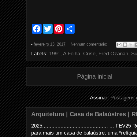
F
T
P
S
a
w
i
h
c
i
n
a
e
t
t
r
-
fevereiro 13, 2017
Nenhum comentário:
b
t
e
e
o
e
r
Labels:
1991
,
A Folha
,
Crise
,
Fred Ozanan
,
Su
o
r
e
k
s
t
Página inicial
Assinar:
Postagens 
Arquitetura | Casa de Balaústres | R
2025........................................... ... FE
para mais um casa de balaústre, uma *relíquia