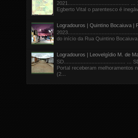
2021.......................................
Egberto Vital o parentesco é inegáve
Logradouros | Quintino Bocaiuva |
2023.......................................
do início da Rua Quintino Bocaiuva
Logradouros | Leovelgídio M. de Ma
SD.......................................
Portal receberam melhoramentos n
(2...