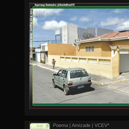
Poema | Amizade | VCEV*