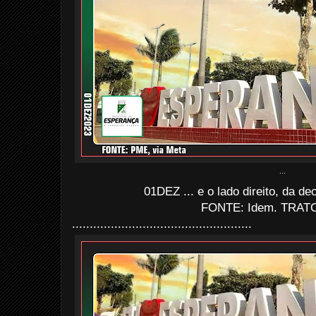
...
01DEZ ... e o lado direito, da de
FONTE: Idem. TRATO
...................................................