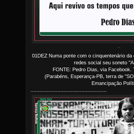
...
01DEZ Numa ponte com o cinquentenário da c
redes social seu soneto "Ac
FONTE: Pedro Dias, via Facebook. 
(Parabéns, Esperança-PB, terra de "SO
Emancipação Políti
...................................................