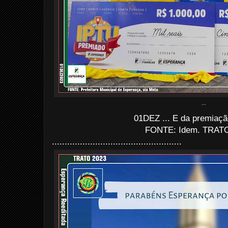
...
01DEZ ... E da premiaçã
FONTE: Idem. TRATO
...................................................