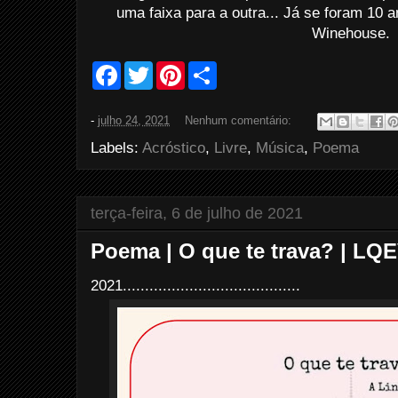
uma faixa para a outra... Já se foram 10 a
Winehouse.
F
T
P
S
a
w
i
h
c
i
n
a
e
t
t
r
-
julho 24, 2021
Nenhum comentário:
b
t
e
e
o
e
r
Labels:
Acróstico
,
Livre
,
Música
,
Poema
o
r
e
k
s
t
terça-feira, 6 de julho de 2021
Poema | O que te trava? | LQ
2021........................................