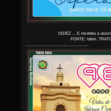
...
01DEZ ... E recebeu a assin
FONTE: Idem. TRATO
...................................................