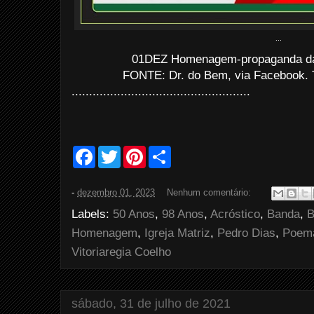
...
01DEZ Homenagem-propaganda da 
FONTE: Dr. do Bem, via Facebook. 
...................................................
F
T
P
S
a
w
i
h
c
i
n
a
e
t
t
r
-
dezembro 01, 2023
Nenhum comentário:
b
t
e
e
o
e
r
Labels:
50 Anos
,
98 Anos
,
Acróstico
,
Banda
,
B
o
r
e
k
s
Homenagem
,
Igreja Matriz
,
Pedro Dias
,
Poem
t
Vitoriaregia Coelho
sábado, 31 de julho de 2021