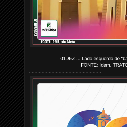
...
01DEZ ... Lado esquerdo de "ba
FONTE: Idem. TRATO
...................................................