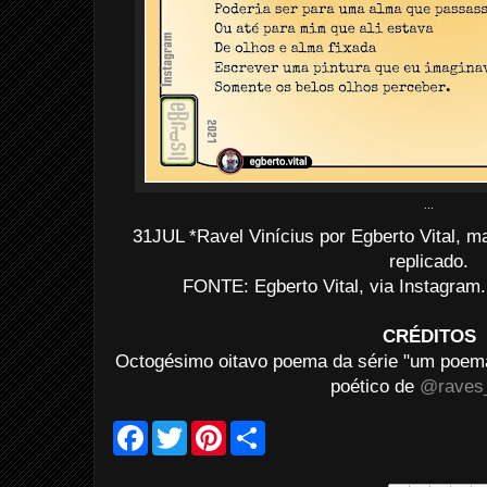
...
31JUL *Ravel Vinícius por Egberto Vital, 
replicado.
FONTE: Egberto Vital, via Instagram
CRÉDITOS
Octogésimo oitavo poema da série "um poema 
poético de
@raves_
F
T
P
S
a
w
i
h
c
i
n
a
e
t
t
r