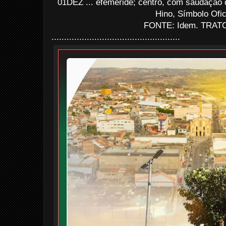
01DEZ ... efeméride; centro, com saudação 
Hino, Símbolo Ofici
FONTE: Idem. TRATO
...................................................