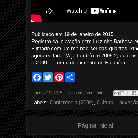
Publicado em 19 de janeiro de 2015
Registro da louvação com Luizinho Barbosa 
Filmado com um mp-não-sei-das-quantas, xin
agora editada. Veja também o 2009 2, com os
o 2009 1, com o depoimento de Balduíno.
F
T
P
S
a
w
i
h
c
i
n
a
e
t
t
r
-
janeiro 19, 2015
Nenhum comentário:
b
t
e
e
o
e
r
Labels:
Conferência (2009)
,
Cultura
,
Louvaçã
o
r
e
k
s
t
Página inicial