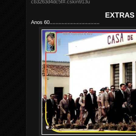
cb3263d4dc5f#.cskin913u
EXTRAS
Anos 60.................................