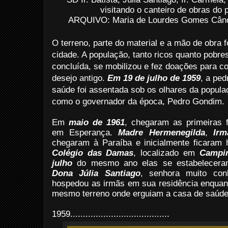
visitando o canteiro de obras d
ARQUIVO: Maria de Lourdes Gomes Cândi
O terreno, parte do material e a mão de obra f
cidade. A população, tanto ricos quanto pobre
concluída, se mobilizou e fez doações para co
desejo antigo.
Em 19 de julho de 1959
, a pe
saúde foi assentada sob os olhares da populaç
como o governador da época, Pedro Gondim.
Em
maio de 1961
, chegaram as primeiras f
em Esperança.
Madre Hermenegilda
,
Irm
chegaram à Paraíba e inicialmente ficaram
Colégio das Damas
, localizado em
Campi
julho
do mesmo ano elas se estabeleceram
Dona Júlia Santiago
, senhora muito con
hospedou as irmãs em sua residência enquant
mesmo terreno onde erguiam a casa de saúde
1959
.......................................