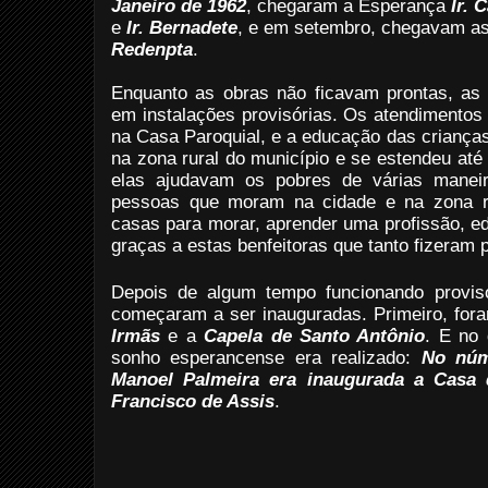
Janeiro de 1962
, chegaram a Esperança
Ir. 
e
Ir. Bernadete
, e em setembro, chegavam a
Redenpta
.
Enquanto as obras não ficavam prontas, as
em instalações provisórias. Os atendimento
na Casa Paroquial, e a educação das crianç
na zona rural do município e se estendeu até 
elas ajudavam os pobres de várias maneir
pessoas que moram na cidade e na zona ru
casas para morar, aprender uma profissão, ed
graças a estas benfeitoras que tanto fizeram 
Depois de algum tempo funcionando proviso
começaram a ser inauguradas. Primeiro, for
Irmãs
e a
Capela de Santo Antônio
. E no
sonho esperancense era realizado:
No núm
Manoel Palmeira era inaugurada a Casa
Francisco de Assis
.