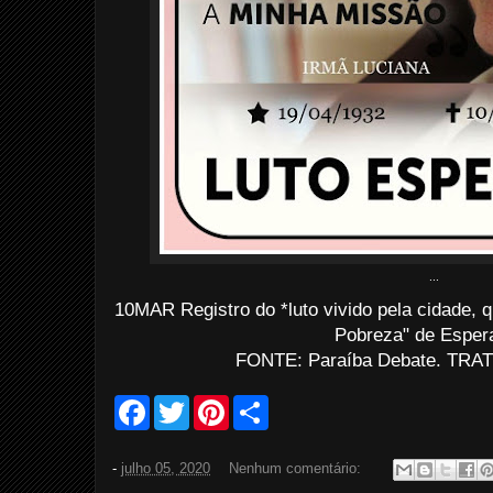
...
10MAR Registro do *luto vivido pela cidade,
Pobreza" de Esper
FONTE: Paraíba Debate. TRATO
F
T
P
S
a
w
i
h
c
i
n
a
e
t
t
r
-
julho 05, 2020
Nenhum comentário:
b
t
e
e
o
e
r