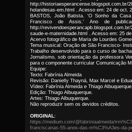
http://historiaesperancense.blogspot.com.br/
holandesas-em.html . Acesso em: 24 de oct. 
BASTOS, João Batista. ‘O Sonho da Casa
Francisco de Assis.’ Ano de publica
http://revivendoesperancapb.blogspot.com.br
saude-e-maternidade.html . Acesso em: 25 de 
Acervo fotográfico de Maria de Lourdes Gome
Tema musical: Oração de São Francisco- Inst
Trabalho desenvolvido para o curso de bach
Jornalismo, sob orientação da professora Ve
para o componente curricular Comunicação Mu
Equipe:
Texto: Fabrínia Almeida
Revisão: Danielly Thayná, Max Marcel e Edua
Vídeo: Fabrínia Almeida e Thiago Albuquerque
Edição: Thiago Albuquerque.
Artes: Thiago Albuquerque.
Não reproduzir sem os devidos créditos.
ORIGINAL
:
https://medium.com/@fabriniaalmeida/irm%C
franciscanas-55-anos-das-m%C3%A3es-da-p