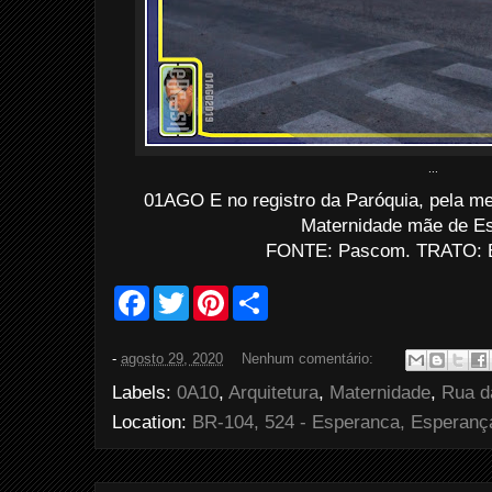
...
01AGO E no registro da Paróquia, pela m
Maternidade mãe de E
FONTE: Pascom. TRATO: Ev
F
T
P
S
a
w
i
h
c
i
n
a
e
t
t
r
-
agosto 29, 2020
Nenhum comentário:
b
t
e
e
o
e
r
Labels:
0A10
,
Arquitetura
,
Maternidade
,
Rua d
o
r
e
k
s
Location:
BR-104, 524 - Esperanca, Esperança
t