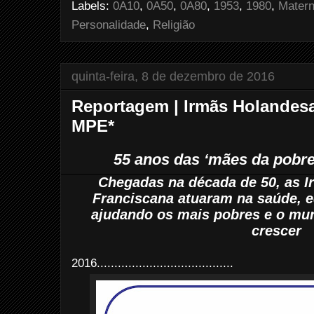
Labels:
0A10
,
0A50
,
0A80
,
1953
,
1980
,
Matern
o
r
e
k
s
Personalidade
,
Religião
t
quinta-feira, 8 de dezembro de 2016
Reportagem | Irmãs Holandesa
MPE*
55 anos das ‘mães da pobr
Chegadas na década de 50, as 
Franciscana atuaram na saúde, e
ajudando os mais pobres e o mun
crescer
2016.......................................