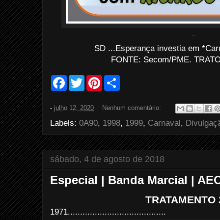
...
SD ...Esperança investia em *Car
FONTE: Secom/PME. TRATO: 
F
T
P
S
a
w
i
h
c
i
n
a
e
t
t
r
-
julho 12, 2020
Nenhum comentário:
b
t
e
e
o
e
r
Labels:
0A90
,
1998
,
1999
,
Carnaval
,
Divulgaç
o
r
e
k
s
t
sábado, 4 de agosto de 2018
Especial | Banda Marcial | AE
TRATAMENTO 
1971........................................