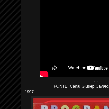
...
FONTE: Canal Giusep Cavalca
1997........................................