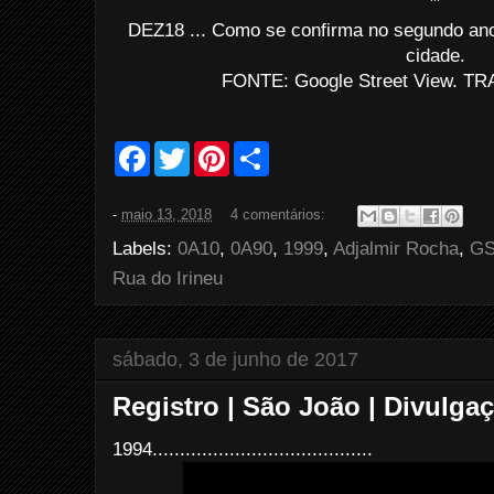
DEZ18 ... Como se confirma no segundo an
cidade.
FONTE: Google Street View. TRA
F
T
P
S
a
w
i
h
c
i
n
a
e
t
t
r
-
maio 13, 2018
4 comentários:
b
t
e
e
o
e
r
Labels:
0A10
,
0A90
,
1999
,
Adjalmir Rocha
,
GS
o
r
e
k
s
Rua do Irineu
t
sábado, 3 de junho de 2017
Registro | São João | Divulga
1994........................................