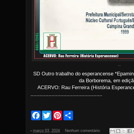
...
SD Outro trabalho do esperancense *Epami
da Borborema, em ediçã
ACERVO: Rau Ferreira (História Esperance
................................................
F
T
P
S
a
w
i
h
c
i
n
a
e
t
t
r
-
março 03, 2024
Nenhum comentário:
b
t
e
e