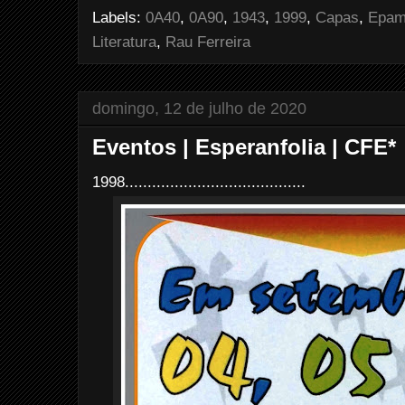
o
e
r
Labels:
0A40
,
0A90
,
1943
,
1999
,
Capas
,
Epam
o
r
e
k
s
Literatura
,
Rau Ferreira
t
domingo, 12 de julho de 2020
Eventos | Esperanfolia | CFE*
1998........................................