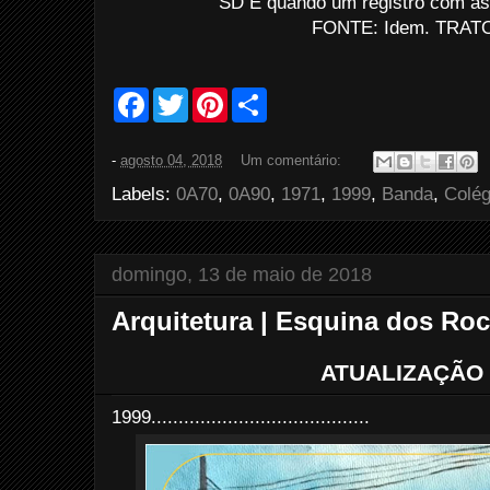
SD E quando um registro com as 
FONTE: Idem. TRATO
F
T
P
S
a
w
i
h
c
i
n
a
e
t
t
r
-
agosto 04, 2018
Um comentário:
b
t
e
e
o
e
r
Labels:
0A70
,
0A90
,
1971
,
1999
,
Banda
,
Colég
o
r
e
k
s
t
domingo, 13 de maio de 2018
Arquitetura | Esquina dos Ro
ATUALIZAÇÃO 
1999........................................