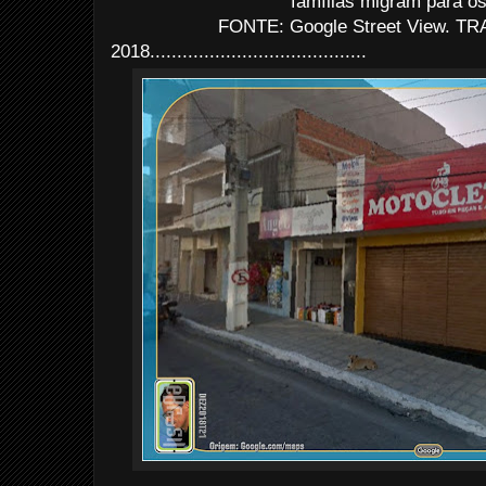
famílias migram para os 
FONTE: Google Street View. TRA
2018........................................
...