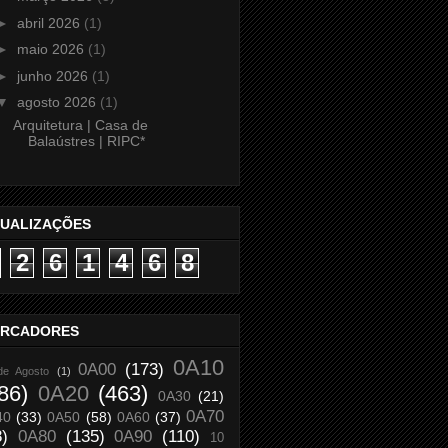
►
abril 2026
(1)
►
maio 2026
(1)
►
junho 2026
(1)
▼
agosto 2026
(1)
Arquitetura | Casa de
Balaústres | RIPC*
SUALIZAÇÕES
2
6
1
4
6
8
RCADORES
0A10
0A00
(173)
de Agosto
(1)
86)
0A20
(463)
0A30
(21)
0A70
40
(33)
0A50
(58)
0A60
(37)
8)
0A80
(135)
0A90
(110)
10