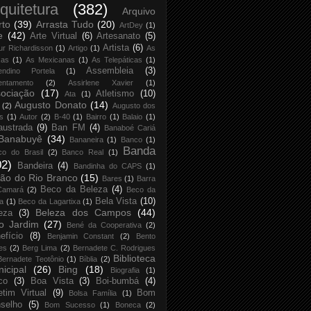
quitetura
(382)
Arquivo
rto
(39)
Arrasta Tudo
(20)
ArtDey
(1)
e
(42)
Arte Virtual
(6)
Artesanato
(5)
Artista
(6)
ur Richardisson
(1)
Artigo
(1)
As
xas
(1)
As Mexicanas
(1)
As Telepáticas
(1)
Assembleia
(3)
endino Portela
(1)
entamento
(2)
Assirlene Xavier
(1)
ociação
(17)
Atletismo
(10)
Ata
(1)
Augusto Donato
(14)
(2)
Augusto dos
s
(1)
Autor
(2)
B-40
(1)
Bairro
(1)
Balaio
(1)
austrada
(9)
Ban FM
(4)
Banaboé Cariá
Banabuyê
(34)
Bananeira
(1)
Banco
(1)
Banda
co do Brasil
(2)
Banco Real
(1)
02)
Bandeira
(4)
Bandinha do CAPS
(1)
ão do Rio Branco
(15)
Bares
(1)
Barra
Beco da Beleza
(4)
Camará
(2)
Beco da
Bela Vista
(10)
ja
(1)
Beco da Lagartixa
(1)
Beleza dos Campos
(44)
eza
(3)
o Jardim
(27)
Bené da Cooperativa
(2)
efício
(8)
Benjamin Constant
(2)
Bento
es
(2)
Berg Lima
(2)
Bernadete C. Rodrigues
Biblioteca
Bernadete Teotônio
(1)
Bíblia
(2)
icipal
(26)
Bing
(18)
Biografia
(1)
co
(3)
Boa Vista
(3)
Boi-bumbá
(4)
etim Virtual
(9)
Bom
Bolsa Família
(1)
selho
(5)
Bom Sucesso
(1)
Boneca
(2)