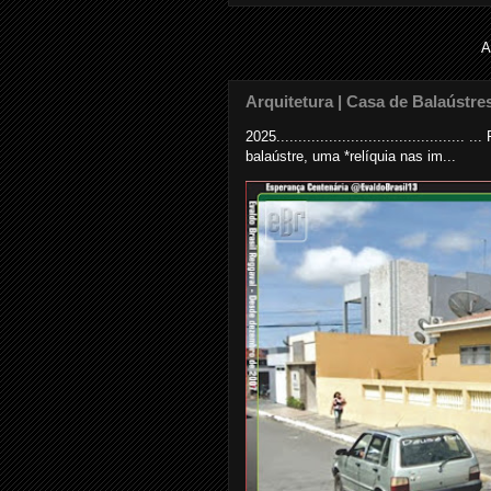
A
Arquitetura | Casa de Balaústre
2025......................................
balaústre, uma *relíquia nas im...