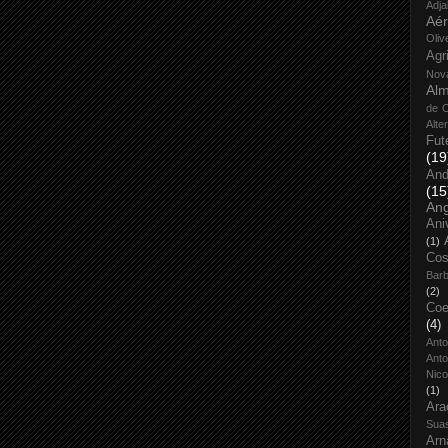
Adja
Aé
Oliv
Agr
Nov
Alm
de O
Alte
Fut
(19
And
(15
An
Ani
(1)
Cos
Bar
(2)
Coe
(4)
Ant
Anto
Nico
(1)
Ara
Sua
Arn