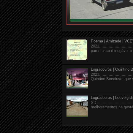
Poema | Amizade | VCE
2021........................
parentesco é inegável e a
Logradouros | Quintino 
2023........................
Quintino Bocaiuva, que 
Logradouros | Leovelgíd
SD.........................
melhoramentos na gestão