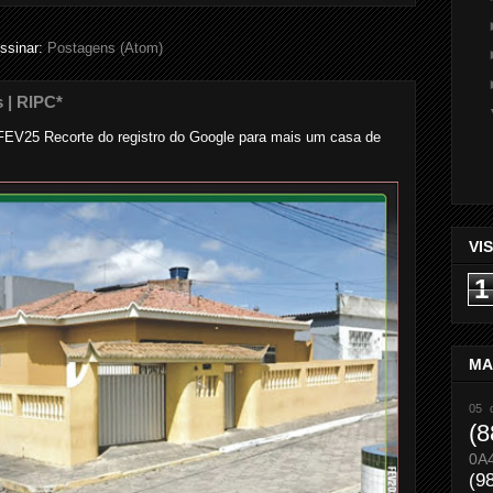
ssinar:
Postagens (Atom)
s | RIPC*
..... ... FEV25 Recorte do registro do Google para mais um casa de
VI
1
MA
05 
(8
0A
(9