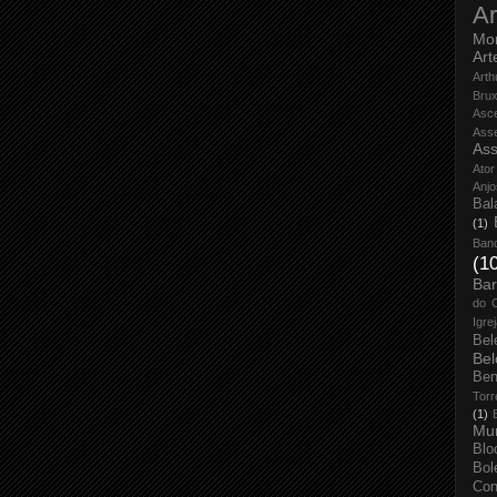
Ar
Mo
Art
Arth
Bru
Asc
Ass
Ass
Ator
Anjo
Bal
(1)
Ban
(1
Bar
do 
Igre
Bel
Bel
Ben
Torr
(1)
Mun
Blo
Bol
Con