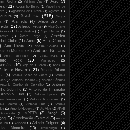
Adro
(7)
lmir Rocha
(2)
Adriano Vital
(2)
rea
(31)
Agostinho Bento
(1)
Agostinho de
eira
(1)
Agostinho de Oliveira
(1)
Agreste
(1)
Ala-Ursa
(316)
icultura
(4)
Alagoa
Alexandro de
Alameda
(4)
a
(1)
eida
(27)
Alfredo Régis
(9)
Alice Duarte
liveira
(1)
Aline Santina
(1)
Alípio Martins
(1)
América
rnativa
(1)
Álvaro Jorge
(1)
Ana Débora
ebol Clube
(11)
Amor
(5)
)
Ana Flávia
(8)
Anaíde Galdino
(1)
Andrade Notícias
erson Monteiro
(6)
)
André Rodrigues
(2)
Ângela Maria
(1)
gelo Rock
(29)
Animação
(2)
versário
(10)
Anjo de Guarda
(1)
Anos 70
Antenor Navarro
(21)
Antonio Ailson
ta
(5)
Antonio Anísio da Costa
(1)
Antonio
bosa
(2)
Antonio Bezerra
(2)
Antonio Cândido
Antonio
Antonio Coelho de Carvalho
(1)
lho Sobrinho
(3)
Antonio da Timbaúba
Antonio Dias
(3)
Antonio Epitácio
(2)
onio Fernandes
(1)
Antonio Guimarães
(1)
nio Jacinto
(1)
Antonio Lula
(1)
Antonio
lau
(1)
Antonio Nogueira
(1)
Ao Vivo
(2)
APAE
APPTA
(3)
Araçá
(6)
Aparecida
(1)
çagi
(6)
Arborização
(5)
Areial
(3)
Ariano
Arlindo Delgado
(4)
ssuna
(1)
Arlindão
(1)
aldo Monteiro
(10)
Arqueologia
(1)