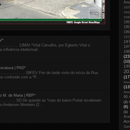
An
192
194
194
195
195
196
197
V*
19
................ ... 13MAI *Vital Carvalho, por Egberto Vital o
197
 influência intelectual...
198
(23
(10)
19
Bocaiuva | PAD*
20
...................... ... 09FEV Fim de tarde visto do início da Rua
(17
se confunde com a *P...
Ano
(13
Ano
io M. de Maria | RBP*
90 
............... ... SD De quando as *ruas do bairro Portal receberam
(2)
 Anderson Monteiro (2...
(6)
(1)
Ace
Acr
San