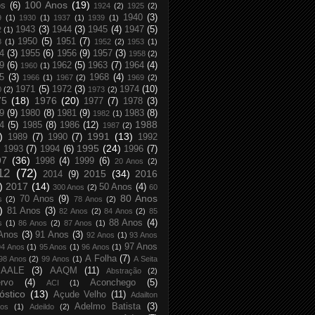
100 Anos
(19)
os
(6)
1924
(2)
1925
(2)
1940
(3)
9
(1)
1930
(1)
1937
(1)
1939
(1)
1943
(3)
1944
(3)
1945
(4)
1947
(5)
2
(1)
1950
(5)
1951
(7)
8
(1)
1952
(2)
1953
(1)
4
(3)
1955
(6)
1956
(9)
1957
(3)
1958
(2)
9
(6)
1962
(5)
1963
(7)
1964
(4)
1960
(1)
5
(3)
1968
(4)
1966
(1)
1967
(2)
1969
(2)
1971
(5)
1972
(3)
1974
(10)
0
(2)
1973
(2)
75
(18)
1976
(20)
1977
(7)
1978
(3)
9
(9)
1980
(8)
1981
(9)
1983
(8)
1982
(1)
1988
4
(5)
1985
(8)
1986
(12)
1987
(2)
)
1991
(13)
1989
(7)
1990
(7)
1992
1995
(24)
1993
(7)
1994
(6)
1996
(7)
97
(36)
1998
(4)
1999
(6)
20 Anos
(2)
12
(72)
2015
(34)
2016
2014
(9)
)
2017
(14)
50 Anos
(4)
300 Anos
(2)
60
80 Anos
70 Anos
(9)
s
(2)
78 Anos
(2)
)
81 Anos
(3)
82 Anos
(2)
84 Anos
(2)
85
88 Anos
(4)
s
(1)
86 Anos
(2)
87 Anos
(1)
Anos
(3)
91 Anos
(3)
92 Anos
(1)
93 Anos
97 Anos
94 Anos
(1)
95 Anos
(1)
96 Anos
(1)
A Folha
(7)
98 Anos
(2)
99 Anos
(1)
A Seita
AALE
(3)
AAQM
(11)
Abstração
(2)
rvo
(4)
Aconchego
(5)
ACI
(1)
óstico
(13)
Açude Velho
(11)
Adailton
Adelmo Batista
(3)
tos
(1)
Adeildo
(2)