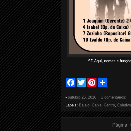
SD Aqui, nomes e funçõe
F
T
P
S
a
w
i
h
c
i
n
a
e
t
t
r
-
outubro 25, 2016
2 comentários:
b
t
e
e
o
e
r
Labels:
Balaio
,
Caixa
,
Centro
,
Coletivo
o
r
e
k
s
t
Página in