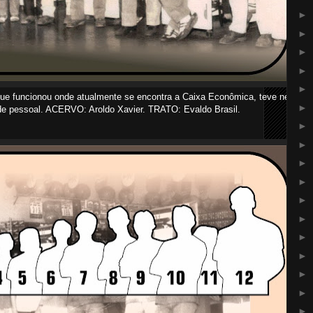
►
►
►
►
►
que funcionou onde atualmente se encontra a Caixa Econômica, teve nessa
►
de pessoal. ACERVO: Aroldo Xavier. TRATO: Evaldo Brasil.
►
►
►
►
►
►
►
►
►
►
►