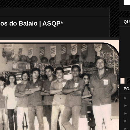
QU
ios do Balaio | ASQP*
PO
►
►
►
►
►