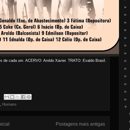
►
►
►
►
►
►
►
s de cada um. ACERVO: Aroldo Xavier. TRATO: Evaldo Brasil.
►
►
►
►
►
►
,
Humano
▼
icial
Postagens mais antigas