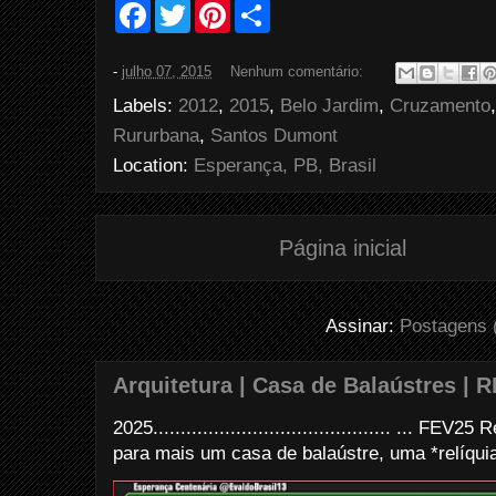
F
T
P
S
a
w
i
h
c
i
n
a
e
t
t
r
-
julho 07, 2015
Nenhum comentário:
b
t
e
e
o
e
r
Labels:
2012
,
2015
,
Belo Jardim
,
Cruzamento
o
r
e
k
s
Rururbana
,
Santos Dumont
t
Location:
Esperança, PB, Brasil
Página inicial
Assinar:
Postagens 
Arquitetura | Casa de Balaústres | R
2025........................................... ... FE
para mais um casa de balaústre, uma *relíquia