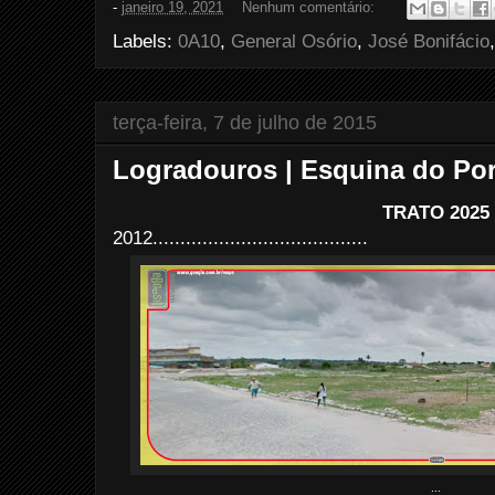
-
janeiro 19, 2021
Nenhum comentário:
b
t
e
e
o
e
r
Labels:
0A10
,
General Osório
,
José Bonifácio
o
r
e
k
s
t
terça-feira, 7 de julho de 2015
Logradouros | Esquina do Por
TRATO 2025
2012.......................................
...