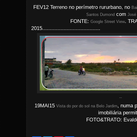
FEV12 Terreno no perímetro rururbano, no
Bai
com
Santos Dumond
José 
FONTE:
. TR
Google Street View
2015......................................
...
19MAI15
, numa p
Vista do por do sol na Belo Jardim
imobiliária permit
FOTO&TRATO: Evaldo 