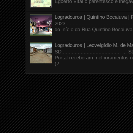
Egberto Vital o parentesco é inegáve
Logradouros | Quintino Bocaiuva |
2023.......................................
do início da Rua Quintino Bocaiuva
Logradouros | Leovelgídio M. de Ma
SD.......................................
Portal receberam melhoramentos n
(2...