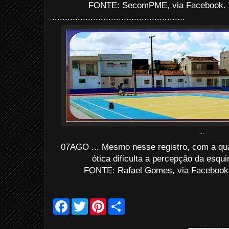
FONTE: SecomPME, via Facebook. T
....................................................
...
07AGO ... Mesmo nesse registro, com a qua
ótica dificulta a percepção da esqu
FONTE: Rafael Gomes, via Facebook.
F
T
P
S
a
w
i
h
c
i
n
a
e
t
t
r