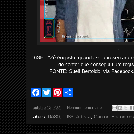
...
16SET *Zé Augusto, quando se apresentara n
do cantor que conseguiu um regis
FONTE: Sueli Bertoldo, via Facebook
F
T
P
S
a
w
i
h
c
i
n
a
e
t
t
r
-
outubro 13, 2021
Nenhum comentário:
b
t
e
e
o
e
r
Labels:
0A80
,
1986
,
Artista
,
Cantor
,
Encontros
o
r
e
k
s
t