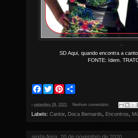
...
SD Aqui, quando encontra a cant
FONTE: Idem. TRATO
F
T
P
S
a
w
i
h
c
i
n
a
e
t
t
r
-
setembro 28, 2021
Nenhum comentário:
b
t
e
e
o
e
r
Labels:
Cantor
,
Doca Bernards
,
Encontros
,
Mú
o
r
e
k
s
t
sexta-feira, 20 de novembro de 2020