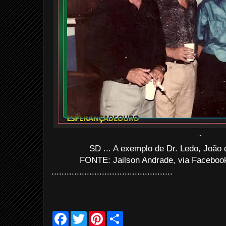
...
SD ... A exemplo de Dr. Ledo, João 
FONTE: Jailson Andrade, via Facebook
................................................
F
T
P
S
a
w
i
h