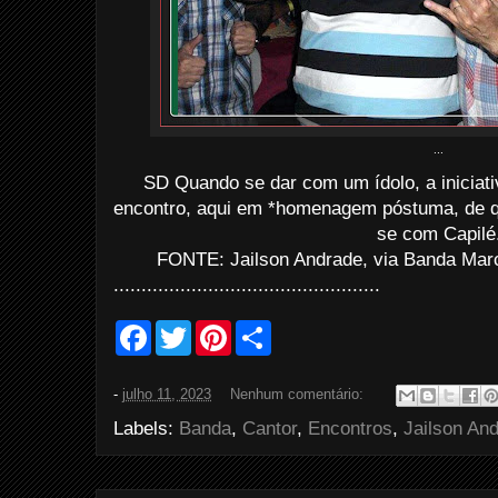
...
SD Quando se dar com um ídolo, a iniciativ
encontro, aqui em *homenagem póstuma, de 
se com Capilé
FONTE: Jailson Andrade, via Banda Marc
................................................
F
T
P
S
a
w
i
h
c
i
n
a
e
t
t
r
-
julho 11, 2023
Nenhum comentário:
b
t
e
e
o
e
r
Labels:
Banda
,
Cantor
,
Encontros
,
Jailson An
o
r
e
k
s
t