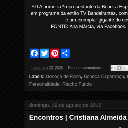
SD A primeira *representante da Boneca Esp
em programa da então TV Bandeirantes, com 
e um exemplar gigante do no
FONTE: Ana Márcia, via Facebook.
F
T
P
S
a
w
i
h
c
i
n
a
e
t
t
r
-
novembro 20, 2020
Nenhum comentário:
b
t
e
e
o
e
r
Labels:
Boneca de Pano
,
Boneca Esperança
,
o
r
e
k
s
Personalidade
,
Riacho Fundo
t
domingo, 19 de agosto de 2018
Encontros | Cristiana Almeida