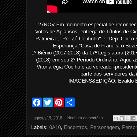
27NOV Em momento especial de reconheci
Votos de Aplausos, entrega de Títulos de 
Palmeira", "Pe. Zé Coutinho" e "Dep. Chico
Esperança "Casa de Francisco Bezer
1º Biênio (2017-2018) da 17ª Legislatura (201
(2018) em seu 2º Período Ordinário. Aqui, 
Vitoriarégia Coelho e ao vereador-president
parte dos servidores da i
IMAGENS&EDIÇÃO: Evaldo Br
F
T
P
S
a
w
i
h
c
i
n
a
e
t
t
r
-
agosto 19, 2018
Nenhum comentário:
b
t
e
e
o
e
r
Labels:
0A10
,
Encontros
,
Personagem
,
Person
o
r
e
k
s