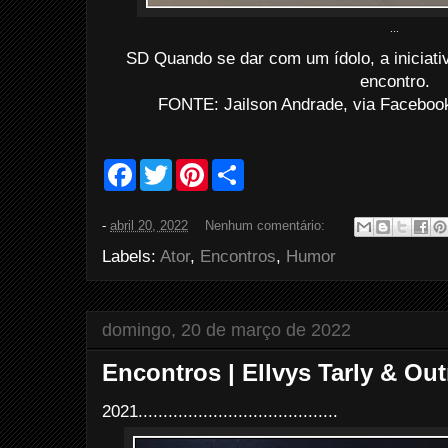
...
SD Quando se dar com um ídolo, a iniciativa
encontro.
FONTE: Jailson Andrade, via Facebook
F
T
P
S
a
w
i
h
c
i
n
a
e
t
t
r
-
abril 20, 2022
Nenhum comentário:
b
t
e
e
o
e
r
Labels:
Ator
,
Encontros
,
Humor
o
r
e
k
s
t
domingo, 20 de março de 2022
Encontros | Ellvys Tarly & Ou
2021........................................