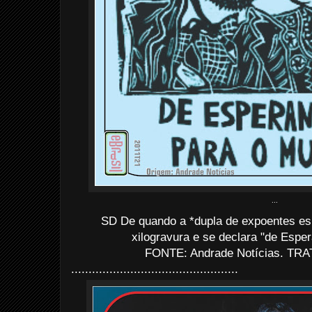
...
SD De quando a *dupla de expoentes e
xilogravura e se declara "de Esp
FONTE: Andrade Notícias. TRAT
................................................