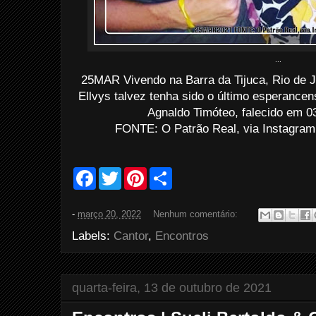
...
25MAR Vivendo na Barra da Tijuca, Rio de Jan
Ellvys talvez tenha sido o último esperance
Agnaldo Timóteo, falecido em 03
FONTE: O Patrão Real, via Instagram
F
T
P
S
a
w
i
h
c
i
n
a
e
t
t
r
-
março 20, 2022
Nenhum comentário:
b
t
e
e
o
e
r
Labels:
Cantor
,
Encontros
o
r
e
k
s
t
quarta-feira, 13 de outubro de 2021