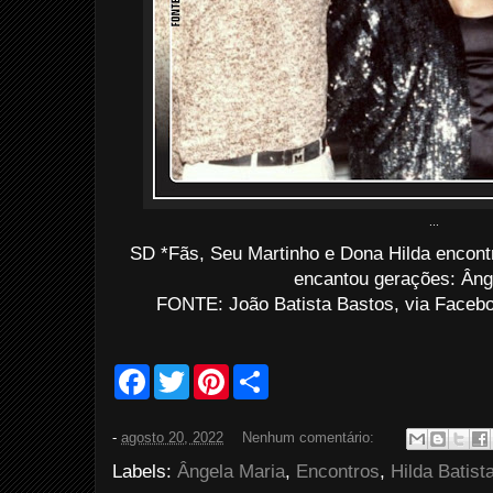
...
SD *Fãs, Seu Martinho e Dona Hilda encont
encantou gerações: Âng
FONTE: João Batista Bastos, via Facebo
F
T
P
S
a
w
i
h
c
i
n
a
e
t
t
r
-
agosto 20, 2022
Nenhum comentário:
b
t
e
e
o
e
r
Labels:
Ângela Maria
,
Encontros
,
Hilda Batist
o
r
e