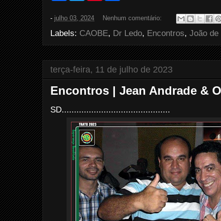
c
i
n
a
e
t
t
r
-
julho 03, 2024
Nenhum comentário:
b
t
e
e
o
e
r
Labels:
CAOBE
,
Dr Ledo
,
Encontros
,
João de 
o
r
e
k
s
t
terça-feira, 11 de julho de 2023
Encontros | Jean Andrade & O
SD............................................