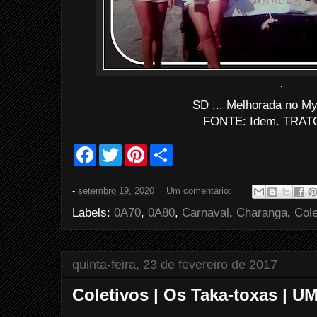
...
SD ... Melhorada no My
FONTE: Idem. TRATO
F
T
P
S
a
w
i
h
c
i
n
a
e
t
t
r
-
setembro 19, 2020
Um comentário:
b
t
e
e
o
e
r
Labels:
0A70
,
0A80
,
Carnaval
,
Charanga
,
Cole
o
r
e
k
s
t
quinta-feira, 23 de fevereiro de 2017
Coletivos | Os Taka-toxas | U