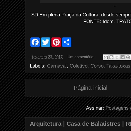
...
SD Em plena Praça da Cultura, desde sempre 
FONTE: Idem. TRATO
F
T
P
S
a
w
i
h
c
i
n
a
e
t
t
r
-
fevereiro 23, 2017
Um comentário:
b
t
e
e
o
e
r
Labels:
Carnaval
,
Coletivo
,
Corso
,
Taka-toxas
o
r
e
k
s
t
Página inicial
Assinar:
Postagens 
Arquitetura | Casa de Balaústres | R