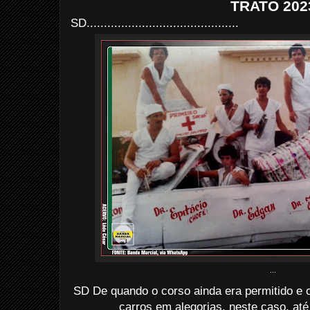
TRATO 202
SD............................................
...
SD De quando o corso ainda era permitido e 
carros em alegorias, neste caso, at