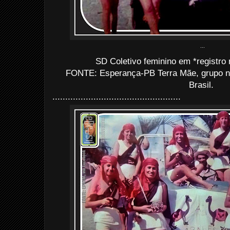
...
SD Coletivo feminino em *registro 
FONTE: Esperança-PB Terra Mãe, grupo 
Brasil.
..................................................