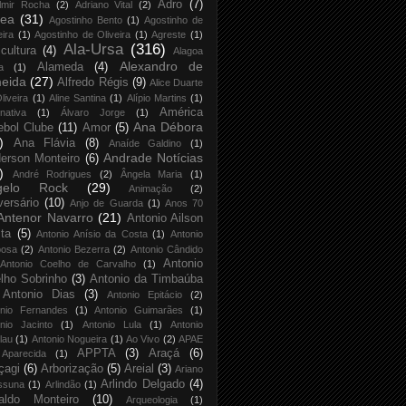
Adro
(7)
lmir Rocha
(2)
Adriano Vital
(2)
rea
(31)
Agostinho Bento
(1)
Agostinho de
eira
(1)
Agostinho de Oliveira
(1)
Agreste
(1)
Ala-Ursa
(316)
icultura
(4)
Alagoa
Alexandro de
Alameda
(4)
a
(1)
eida
(27)
Alfredo Régis
(9)
Alice Duarte
liveira
(1)
Aline Santina
(1)
Alípio Martins
(1)
América
rnativa
(1)
Álvaro Jorge
(1)
Ana Débora
ebol Clube
(11)
Amor
(5)
)
Ana Flávia
(8)
Anaíde Galdino
(1)
Andrade Notícias
erson Monteiro
(6)
)
André Rodrigues
(2)
Ângela Maria
(1)
gelo Rock
(29)
Animação
(2)
versário
(10)
Anjo de Guarda
(1)
Anos 70
Antenor Navarro
(21)
Antonio Ailson
ta
(5)
Antonio Anísio da Costa
(1)
Antonio
bosa
(2)
Antonio Bezerra
(2)
Antonio Cândido
Antonio
Antonio Coelho de Carvalho
(1)
lho Sobrinho
(3)
Antonio da Timbaúba
Antonio Dias
(3)
Antonio Epitácio
(2)
onio Fernandes
(1)
Antonio Guimarães
(1)
nio Jacinto
(1)
Antonio Lula
(1)
Antonio
lau
(1)
Antonio Nogueira
(1)
Ao Vivo
(2)
APAE
APPTA
(3)
Araçá
(6)
Aparecida
(1)
çagi
(6)
Arborização
(5)
Areial
(3)
Ariano
Arlindo Delgado
(4)
ssuna
(1)
Arlindão
(1)
aldo Monteiro
(10)
Arqueologia
(1)