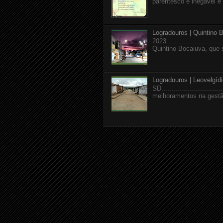
parentesco é inegável e a
Logradouros | Quintino 
2023........................
Quintino Bocaiuva, que 
Logradouros | Leovelgíd
SD.........................
melhoramentos na gestão