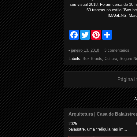
seu visual 2018. Foram cerca de 10 ho
60 tranças no estilo "Box b
IMAGENS: Marqui
F
T
P
S
a
w
i
h
c
i
n
a
e
t
t
r
-
janeiro 13, 2018
3 comentários:
b
t
e
e
o
e
r
Labels:
Box Braids
,
Cultura
,
Segure N
o
r
e
k
s
t
Página in
A
Arquitetura | Casa de Balaústre
2025......................................
balaústre, uma *relíquia nas im...