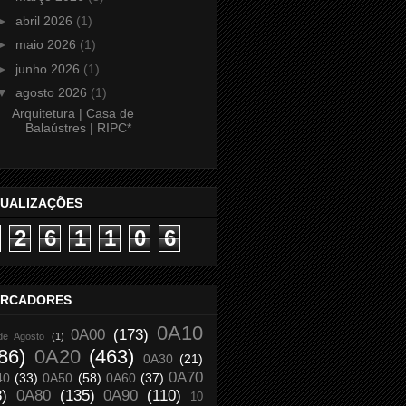
►
abril 2026
(1)
►
maio 2026
(1)
►
junho 2026
(1)
▼
agosto 2026
(1)
Arquitetura | Casa de
Balaústres | RIPC*
SUALIZAÇÕES
2
6
1
1
0
6
RCADORES
0A10
0A00
(173)
de Agosto
(1)
86)
0A20
(463)
0A30
(21)
0A70
40
(33)
0A50
(58)
0A60
(37)
8)
0A80
(135)
0A90
(110)
10