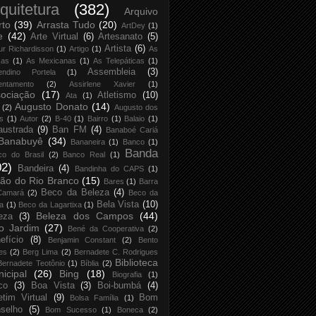
quitetura
(382)
Arquivo
rto
(39)
Arrasta Tudo
(20)
ArtDey
(1)
e
(42)
Arte Virtual
(6)
Artesanato
(5)
Artista
(6)
ur Richardisson
(1)
Artigo
(1)
As
xas
(1)
As Mexicanas
(1)
As Telepáticas
(1)
Assembleia
(3)
endino Portela
(1)
entamento
(2)
Assirlene Xavier
(1)
ociação
(17)
Atletismo
(10)
Ata
(1)
Augusto Donato
(14)
(2)
Augusto dos
s
(1)
Autor
(2)
B-40
(1)
Bairro
(1)
Balaio
(1)
austrada
(9)
Ban FM
(4)
Banaboé Cariá
Banabuyê
(34)
Bananeira
(1)
Banco
(1)
Banda
co do Brasil
(2)
Banco Real
(1)
02)
Bandeira
(4)
Bandinha do CAPS
(1)
ão do Rio Branco
(15)
Bares
(1)
Barra
Beco da Beleza
(4)
Camará
(2)
Beco da
Bela Vista
(10)
ja
(1)
Beco da Lagartixa
(1)
Beleza dos Campos
(44)
eza
(3)
o Jardim
(27)
Bené da Cooperativa
(2)
efício
(8)
Benjamin Constant
(2)
Bento
es
(2)
Berg Lima
(2)
Bernadete C. Rodrigues
Biblioteca
Bernadete Teotônio
(1)
Bíblia
(2)
icipal
(26)
Bing
(18)
Biografia
(1)
co
(3)
Boa Vista
(3)
Boi-bumbá
(4)
etim Virtual
(9)
Bom
Bolsa Família
(1)
selho
(5)
Bom Sucesso
(1)
Boneca
(2)