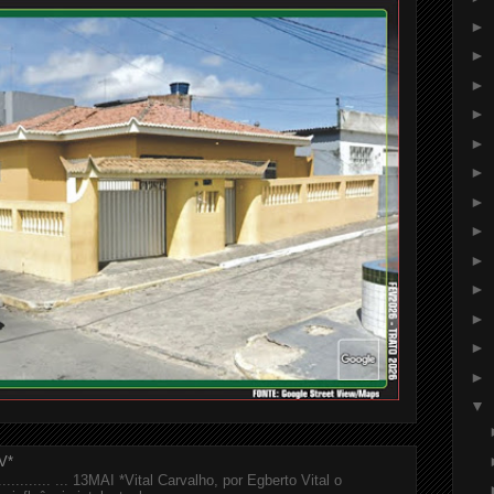
►
►
►
►
►
►
►
►
►
►
►
►
►
▼
V*
................ ... 13MAI *Vital Carvalho, por Egberto Vital o