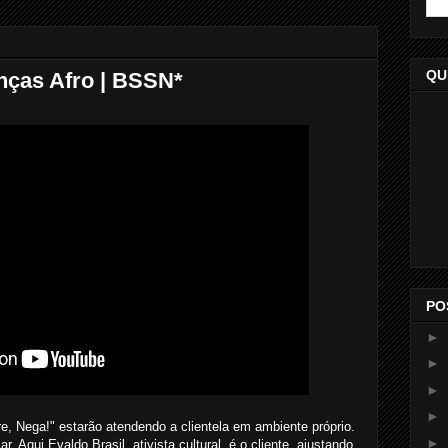
QU
anças Afro | BSSN*
PO
►
►
►
►
, Nega!" estarão atendendo a clientela em ambiente próprio.
►
. Aqui Evaldo Brasil, ativista cultural, é o cliente, ajustando