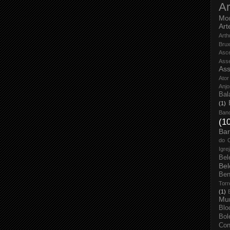
Ar
Mo
Art
Arth
Bru
Asc
Ass
Ass
Ator
Anjo
Bal
(1)
Ban
(1
Bar
do 
Igre
Bel
Bel
Ben
Torr
(1)
Mun
Blo
Bol
Con