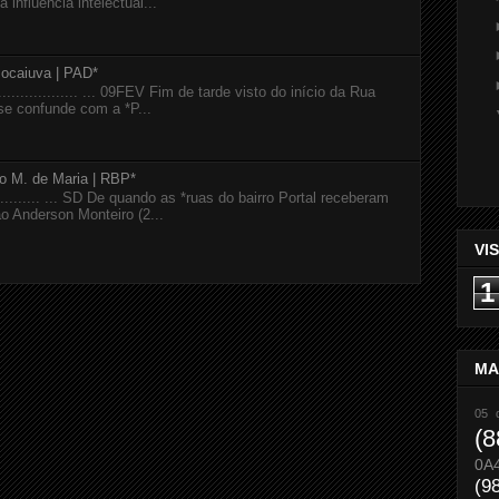
 influência intelectual...
Bocaiuva | PAD*
...................... ... 09FEV Fim de tarde visto do início da Rua
se confunde com a *P...
io M. de Maria | RBP*
............... ... SD De quando as *ruas do bairro Portal receberam
 Anderson Monteiro (2...
VI
1
MA
05 
(8
0A
(9