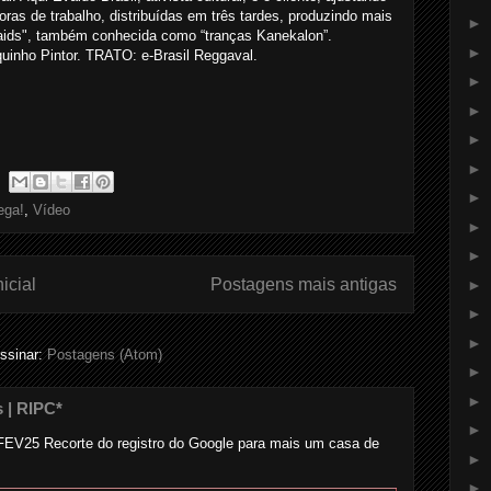
ras de trabalho, distribuídas em três tardes, produzindo mais
►
raids", também conhecida como “tranças Kanekalon”.
►
nho Pintor. TRATO: e-Brasil Reggaval.
►
►
►
►
►
ega!
,
Vídeo
►
►
icial
Postagens mais antigas
►
►
►
ssinar:
Postagens (Atom)
►
►
s | RIPC*
►
..... ... FEV25 Recorte do registro do Google para mais um casa de
►
►