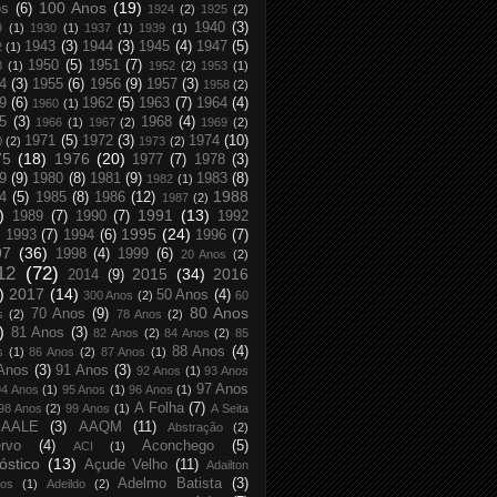
100 Anos
(19)
os
(6)
1924
(2)
1925
(2)
1940
(3)
9
(1)
1930
(1)
1937
(1)
1939
(1)
1943
(3)
1944
(3)
1945
(4)
1947
(5)
2
(1)
1950
(5)
1951
(7)
8
(1)
1952
(2)
1953
(1)
4
(3)
1955
(6)
1956
(9)
1957
(3)
1958
(2)
9
(6)
1962
(5)
1963
(7)
1964
(4)
1960
(1)
5
(3)
1968
(4)
1966
(1)
1967
(2)
1969
(2)
1971
(5)
1972
(3)
1974
(10)
0
(2)
1973
(2)
75
(18)
1976
(20)
1977
(7)
1978
(3)
9
(9)
1980
(8)
1981
(9)
1983
(8)
1982
(1)
1988
4
(5)
1985
(8)
1986
(12)
1987
(2)
)
1991
(13)
1989
(7)
1990
(7)
1992
1995
(24)
1993
(7)
1994
(6)
1996
(7)
97
(36)
1998
(4)
1999
(6)
20 Anos
(2)
12
(72)
2015
(34)
2016
2014
(9)
)
2017
(14)
50 Anos
(4)
300 Anos
(2)
60
80 Anos
70 Anos
(9)
s
(2)
78 Anos
(2)
)
81 Anos
(3)
82 Anos
(2)
84 Anos
(2)
85
88 Anos
(4)
s
(1)
86 Anos
(2)
87 Anos
(1)
Anos
(3)
91 Anos
(3)
92 Anos
(1)
93 Anos
97 Anos
94 Anos
(1)
95 Anos
(1)
96 Anos
(1)
A Folha
(7)
98 Anos
(2)
99 Anos
(1)
A Seita
AALE
(3)
AAQM
(11)
Abstração
(2)
rvo
(4)
Aconchego
(5)
ACI
(1)
óstico
(13)
Açude Velho
(11)
Adailton
Adelmo Batista
(3)
tos
(1)
Adeildo
(2)