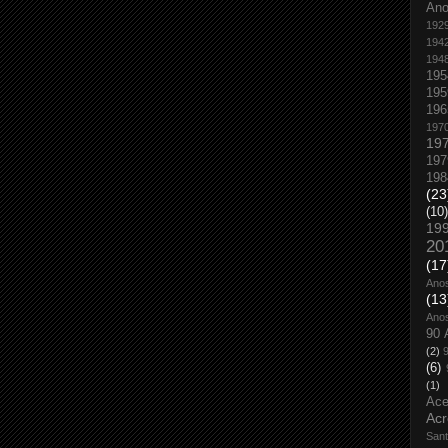
An
192
194
194
195
195
196
197
19
197
198
(23
(10)
19
20
(17
Ano
(13
Ano
90 
(2)
(6)
(1)
Ace
Acr
San