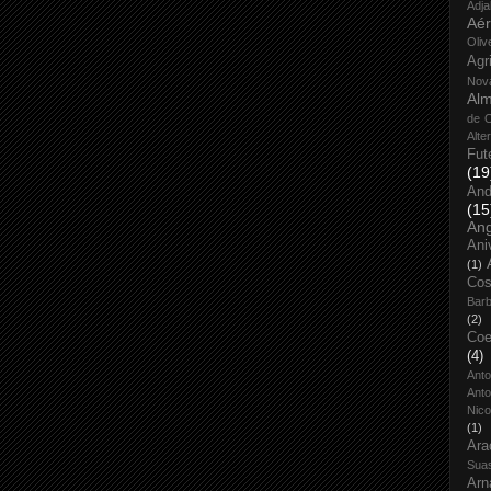
Adja
Aé
Oliv
Agr
Nov
Alm
de O
Alte
Fut
(19
And
(15
An
Ani
(1)
Cos
Bar
(2)
Coe
(4)
Ant
Anto
Nico
(1)
Ara
Sua
Arn