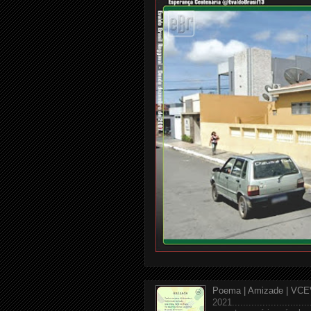
Poema | Amizade | VCE
2021........................