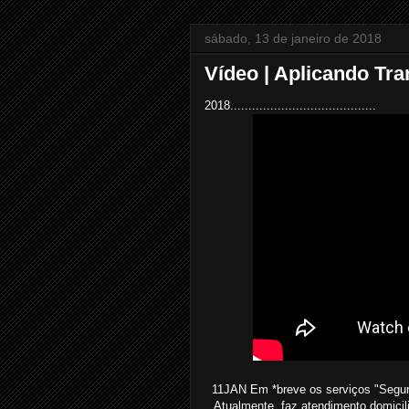
sábado, 13 de janeiro de 2018
Vídeo | Aplicando Tr
2018........................................
11JAN Em *breve os serviços "Segure
Atualmente, faz atendimento domiciliar