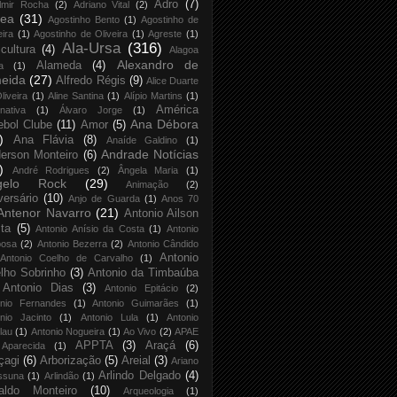
Adro
(7)
lmir Rocha
(2)
Adriano Vital
(2)
rea
(31)
Agostinho Bento
(1)
Agostinho de
eira
(1)
Agostinho de Oliveira
(1)
Agreste
(1)
Ala-Ursa
(316)
icultura
(4)
Alagoa
Alexandro de
Alameda
(4)
a
(1)
eida
(27)
Alfredo Régis
(9)
Alice Duarte
liveira
(1)
Aline Santina
(1)
Alípio Martins
(1)
América
rnativa
(1)
Álvaro Jorge
(1)
Ana Débora
ebol Clube
(11)
Amor
(5)
)
Ana Flávia
(8)
Anaíde Galdino
(1)
Andrade Notícias
erson Monteiro
(6)
)
André Rodrigues
(2)
Ângela Maria
(1)
gelo Rock
(29)
Animação
(2)
versário
(10)
Anjo de Guarda
(1)
Anos 70
Antenor Navarro
(21)
Antonio Ailson
ta
(5)
Antonio Anísio da Costa
(1)
Antonio
bosa
(2)
Antonio Bezerra
(2)
Antonio Cândido
Antonio
Antonio Coelho de Carvalho
(1)
lho Sobrinho
(3)
Antonio da Timbaúba
Antonio Dias
(3)
Antonio Epitácio
(2)
onio Fernandes
(1)
Antonio Guimarães
(1)
nio Jacinto
(1)
Antonio Lula
(1)
Antonio
lau
(1)
Antonio Nogueira
(1)
Ao Vivo
(2)
APAE
APPTA
(3)
Araçá
(6)
Aparecida
(1)
çagi
(6)
Arborização
(5)
Areial
(3)
Ariano
Arlindo Delgado
(4)
ssuna
(1)
Arlindão
(1)
aldo Monteiro
(10)
Arqueologia
(1)