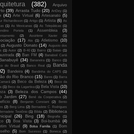
quitetura
(382)
Arquivo
rto
(39)
Arrasta Tudo
(20)
ArtDey
(1)
e
(42)
Arte Virtual
(6)
Artesanato
(5)
Artista
(6)
ur Richardisson
(1)
Artigo
(1)
As
xas
(1)
As Mexicanas
(1)
As Telepáticas
(1)
Assembleia
(3)
endino Portela
(1)
entamento
(2)
Assirlene Xavier
(1)
ociação
(17)
Atletismo
(10)
Ata
(1)
Augusto Donato
(14)
(2)
Augusto dos
s
(1)
Autor
(2)
B-40
(1)
Bairro
(1)
Balaio
(1)
austrada
(9)
Ban FM
(4)
Banaboé Cariá
Banabuyê
(34)
Bananeira
(1)
Banco
(1)
Banda
co do Brasil
(2)
Banco Real
(1)
02)
Bandeira
(4)
Bandinha do CAPS
(1)
ão do Rio Branco
(15)
Bares
(1)
Barra
Beco da Beleza
(4)
Camará
(2)
Beco da
Bela Vista
(10)
ja
(1)
Beco da Lagartixa
(1)
Beleza dos Campos
(44)
eza
(3)
o Jardim
(27)
Bené da Cooperativa
(2)
efício
(8)
Benjamin Constant
(2)
Bento
es
(2)
Berg Lima
(2)
Bernadete C. Rodrigues
Biblioteca
Bernadete Teotônio
(1)
Bíblia
(2)
icipal
(26)
Bing
(18)
Biografia
(1)
co
(3)
Boa Vista
(3)
Boi-bumbá
(4)
etim Virtual
(9)
Bom
Bolsa Família
(1)
selho
(5)
Bom Sucesso
(1)
Boneca
(2)