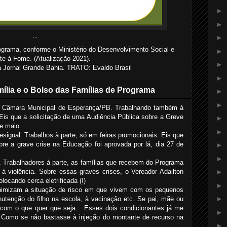
►
►
...
►
ograma, conforme o Ministério do Desenvolvimento Social e
►
e à Fome. (Atualização 2021).
►
Jornal Grande Bahia. TRATO: Evaldo Brasil
►
ília e o Bolso das Famílias de Programa
►
►
a Câmara Municipal de Esperança/PB. Trabalhando também à
Eis que a solicitação de uma Audiência Pública sobre a Greve
►
e maio.
►
sigual. Trabalhos à parte, só em feiras promocionais. Eis que
bre a grave crise na Educação foi aprovada por lá, dia 27 de
►
►
l. Trabalhadores à parte, as famílias que recebem do Programa
à violência. Sobre essas graves crises, o Vereador Adailton
►
locando cerca eletrificada (!)
►
inimizam a situação de risco em que vivem com os pequenos
►
utenção do filho na escola, à vacinação etc. Se pai, mãe ou
 com o que quer que seja... Esses dois condicionantes já me
►
 Como se não bastasse à injeção do montante de recurso na
►