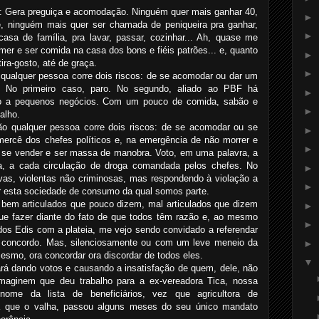
: Gera preguiça e acomodação. Ninguém quer mais ganhar 40,
►
je, ninguém mais quer ser chamada de peniqueira pra ganhar,
►
sa de família, pra lavar, passar, cozinhar... Ah, quase me
er e ser comida na casa dos bons e fiéis patrões... e, quanto
►
tira-gosto, até de graça.
►
ualquer pessoa corre dois riscos: de se acomodar ou dar um
a. No primeiro caso, paro. No segundo, aliado ao PBF há
►
lo a pequenos negócios. Com um pouco de comida, sabão e
►
alho.
 qualquer pessoa corre dois riscos: de se acomodar ou se
►
 mercê dos chefes políticos e, na emergência de não morrer e
►
, se vender e ser massa de manobra. Voto, em uma palavra, a
ra, a cada circulação de droga comandada pelos chefes. No
►
vas, violentas não criminosas, mas respondendo à violação a
►
r esta sociedade de consumo da qual somos parte.
 bem articulados que pouco dizem, mal articulados que dizem
►
que fazer diante do fato de que todos têm razão e, ao mesmo
►
os Edis com a plateia, me vejo sendo convidado a referendar
concordo. Mas, silenciosamente ou com um leve meneio da
►
esmo, ora concordar ora discordar de todos eles.
▼
ará dando votos e causando a insatisfação de quem, dele, não
 Imaginem que deu trabalho para a ex-vereadora Tica, nossa
 nome da lista de beneficiários, vez que agricultora de
a que o valha, passou alguns meses do seu único mandato