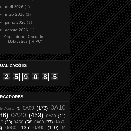
►
abril 2026
(1)
►
maio 2026
(1)
►
junho 2026
(1)
▼
agosto 2026
(1)
Arquitetura | Casa de
Balaústres | RIPC*
SUALIZAÇÕES
2
5
9
0
8
5
RCADORES
0A10
0A00
(173)
de Agosto
(1)
86)
0A20
(463)
0A30
(21)
0A70
40
(33)
0A50
(58)
0A60
(37)
8)
0A80
(135)
0A90
(110)
10