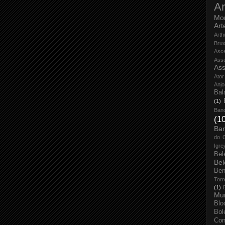
Ar
Mo
Art
Arth
Bru
Asc
Ass
Ass
Ator
Anjo
Bal
(1)
Ban
(1
Bar
do 
Igre
Bel
Bel
Ben
Torr
(1)
Mun
Blo
Bol
Con