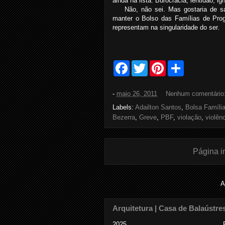
ainda na lista. Burocracia, lentidão, ig
Não, não sei. Mas gostaria de sa
manter o Bolso das Famílias de Pro
representam na singularidade do ser.
F
T
P
S
a
w
i
h
c
i
n
a
e
t
t
r
-
maio 26, 2011
Nenhum comentário
b
t
e
e
o
e
r
Labels:
Adailton Santos
,
Bolsa Famíli
o
r
e
Bezerra
,
Greve
,
PBF
,
violação
,
violên
k
s
t
Página in
A
Arquitetura | Casa de Balaústre
2025......................................