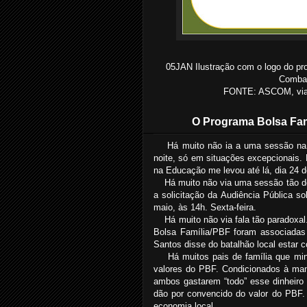
05JAN Ilustração com o logo do pr
Combat
FONTE: ASCOM, via 
O Programa Bolsa Fam
Há muito não ia a uma sessão n
noite, só em situações excepcionais. 
na Educação me levou até lá, dia 24 d
Há muito não via uma sessão tão de
a solicitação da Audiência Pública so
maio, às 14h. Sexta-feira.
Há muito não via fala tão paradoxa
Bolsa Família/PBF foram associadas 
Santos disse do batalhão local estar co
Há muitos pais de família que m
valores do PBF. Condicionados à man
ambos gastarem “todo” esse dinheiro
dão por convencido do valor do PBF.
economia local.