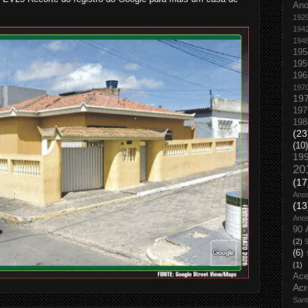
An
192
194
194
195
195
196
197
19
197
198
(23
(10)
19
20
(17
Ano
(13
Ano
90 
(2)
(6)
(1)
Ace
Acr
San