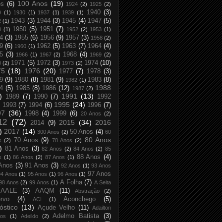
100 Anos
(19)
os
(6)
1924
(2)
1925
(2)
1940
(3)
9
(1)
1930
(1)
1937
(1)
1939
(1)
1943
(3)
1944
(3)
1945
(4)
1947
(5)
2
(1)
1950
(5)
1951
(7)
8
(1)
1952
(2)
1953
(1)
4
(3)
1955
(6)
1956
(9)
1957
(3)
1958
(2)
9
(6)
1962
(5)
1963
(7)
1964
(4)
1960
(1)
5
(3)
1968
(4)
1966
(1)
1967
(2)
1969
(2)
1971
(5)
1972
(3)
1974
(10)
0
(2)
1973
(2)
75
(18)
1976
(20)
1977
(7)
1978
(3)
9
(9)
1980
(8)
1981
(9)
1983
(8)
1982
(1)
1988
4
(5)
1985
(8)
1986
(12)
1987
(2)
)
1991
(13)
1989
(7)
1990
(7)
1992
1995
(24)
1993
(7)
1994
(6)
1996
(7)
97
(36)
1998
(4)
1999
(6)
20 Anos
(2)
12
(72)
2015
(34)
2016
2014
(9)
)
2017
(14)
50 Anos
(4)
300 Anos
(2)
60
80 Anos
70 Anos
(9)
s
(2)
78 Anos
(2)
)
81 Anos
(3)
82 Anos
(2)
84 Anos
(2)
85
88 Anos
(4)
s
(1)
86 Anos
(2)
87 Anos
(1)
Anos
(3)
91 Anos
(3)
92 Anos
(1)
93 Anos
97 Anos
94 Anos
(1)
95 Anos
(1)
96 Anos
(1)
A Folha
(7)
98 Anos
(2)
99 Anos
(1)
A Seita
AALE
(3)
AAQM
(11)
Abstração
(2)
rvo
(4)
Aconchego
(5)
ACI
(1)
óstico
(13)
Açude Velho
(11)
Adailton
Adelmo Batista
(3)
tos
(1)
Adeildo
(2)