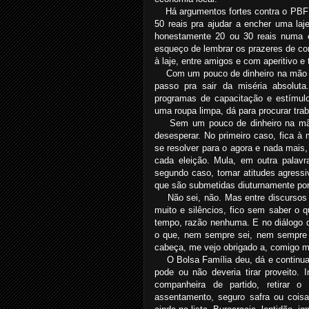
Há argumentos fortes contra o PBF
50 reais pra ajudar a encher uma la
honestamente 20 ou 30 reais numa ca
esqueço de lembrar os prazeres de com
à laje, entre amigos e com aperitivo e 
Com um pouco de dinheiro na mão q
passo pra sair da miséria absolut
programas de capacitação e estímu
uma roupa limpa, dá para procurar trab
Sem um pouco de dinheiro na mão
desesperar. No primeiro caso, fica à
se resolver para o agora e nada mais
cada eleição. Mula, em outra palav
segundo caso, tomar atitudes agressi
que são submetidas diuturnamente po
Não sei, não. Mas entre discursos
muito e silêncios, fico sem saber o 
tempo, razão nenhuma. E no diálogo d
o que, nem sempre sei, nem sempre 
cabeça, me vejo obrigado a, comigo m
O Bolsa Família deu, dá e continu
pode ou não deveria tirar proveito.
companheira de partido, retirar o
assentamento, seguro safra ou cois