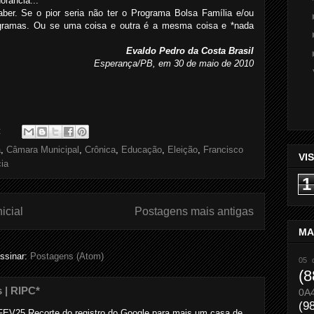
norância...
ber. Se o pior seria não ter o Programa Bolsa Família e/ou
gramas. Ou se uma coisa e outra é a mesma coisa e *nada
Evaldo Pedro da Costa Brasil
Esperança/PB, em 30 de maio de 2010
:
a
,
Câmara Municipal
,
Crônica
,
Educação
,
Eleição
,
Francisco
VI
cia
1
icial
Postagens mais antigas
MA
ssinar:
Postagens (Atom)
05 
(8
s | RIPC*
0A
(9
..... ... FEV25 Recorte do registro do Google para mais um casa de