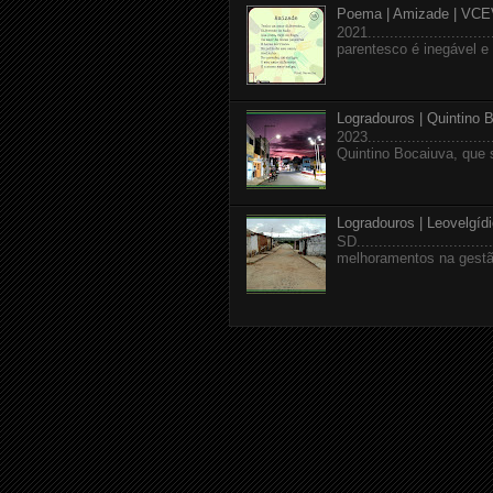
Poema | Amizade | VCE
2021........................
parentesco é inegável e a
Logradouros | Quintino 
2023........................
Quintino Bocaiuva, que 
Logradouros | Leovelgíd
SD.........................
melhoramentos na gestão