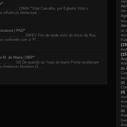
Adja
V*
Aé
................ ... 13MAI *Vital Carvalho, por Egberto Vital o
Oliv
 influência intelectual...
Agr
Nov
Alm
Bocaiuva | PAD*
de O
...................... ... 09FEV Fim de tarde visto do início da Rua
Alte
se confunde com a *P...
Fut
(19
And
(15
io M. de Maria | RBP*
An
............... ... SD De quando as *ruas do bairro Portal receberam
Ani
 Anderson Monteiro (2...
(1)
Cos
Bar
(2)
Coe
(4)
Ant
Anto
Nico
(1)
Ara
Sua
Arn