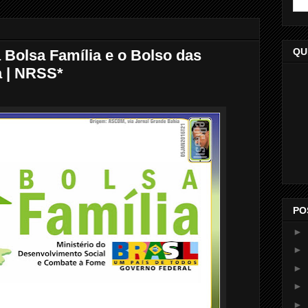
QU
 Bolsa Família e o Bolso das
a | NRSS*
PO
►
►
►
►
►