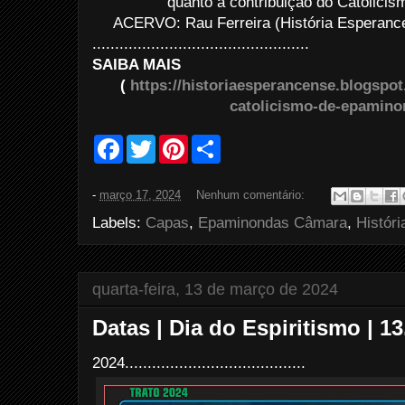
quanto à contribuição do Catolicis
ACERVO: Rau Ferreira (História Esperance
................................................
SAIBA MAIS
(
https://historiaesperancense.blogspo
catolicismo-de-epamino
F
T
P
S
a
w
i
h
c
i
n
a
e
t
t
r
-
março 17, 2024
Nenhum comentário:
b
t
e
e
o
e
r
Labels:
Capas
,
Epaminondas Câmara
,
Históri
o
r
e
k
s
t
quarta-feira, 13 de março de 2024
Datas | Dia do Espiritismo | 13
2024........................................