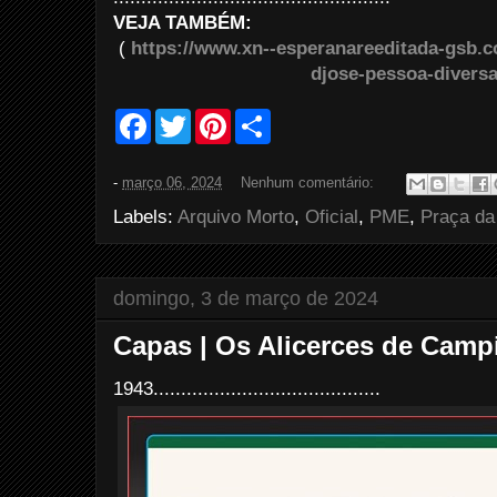
VEJA TAMBÉM:
(
https://www.xn--esperanareeditada-gsb.c
djose-pessoa-divers
F
T
P
S
a
w
i
h
c
i
n
a
e
t
t
r
-
março 06, 2024
Nenhum comentário:
b
t
e
e
o
e
r
Labels:
Arquivo Morto
,
Oficial
,
PME
,
Praça da
o
r
e
k
s
t
domingo, 3 de março de 2024
Capas | Os Alicerces de Camp
1943.........................................