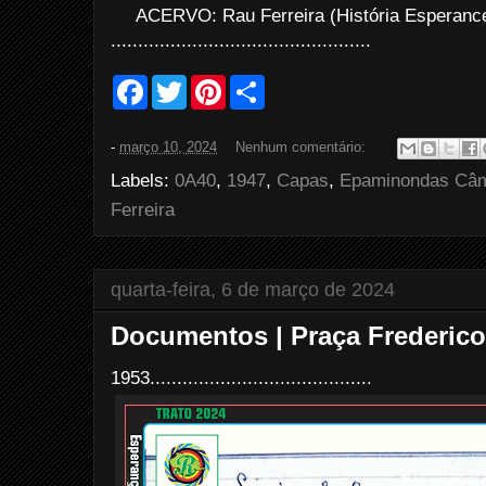
ACERVO: Rau Ferreira (História Esperance
................................................
F
T
P
S
a
w
i
h
c
i
n
a
e
t
t
r
-
março 10, 2024
Nenhum comentário:
b
t
e
e
o
e
r
Labels:
0A40
,
1947
,
Capas
,
Epaminondas Câ
o
r
e
k
s
Ferreira
t
quarta-feira, 6 de março de 2024
Documentos | Praça Frederic
1953.........................................