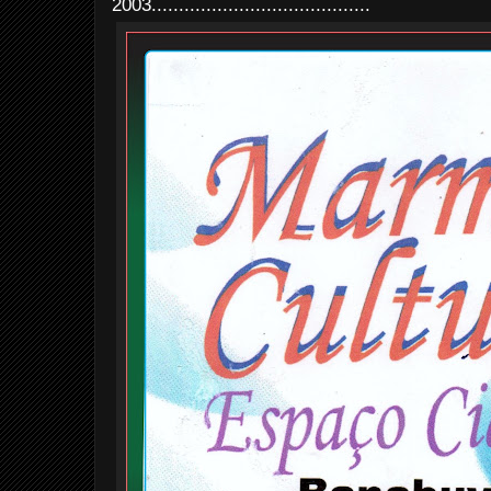
2003........................................