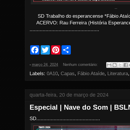
...
SD Trabalho do esperancense *Fábio Ataíde
ACERVO: Rau Ferreira (História Esperance
................................................
F
T
P
S
a
w
i
h
c
i
n
a
e
t
t
r
-
março 24, 2024
Nenhum comentário:
b
t
e
e
o
e
r
Labels:
0A10
,
Capas
,
Fábio Ataíde
,
Literatura
o
r
e
k
s
t
quarta-feira, 20 de março de 2024
Especial | Nave do Som | BSL
SD............................................