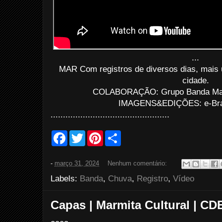
...
MAR Com registros de diversos dias, mais
cidade.
COLABORAÇÃO: Grupo Banda Marc
IMAGENS&EDIÇÕES: e-Bras
................................................
F
T
P
S
a
w
i
h
c
i
n
a
e
t
t
r
-
março 31, 2024
Nenhum comentário:
b
t
e
e
o
e
r
Labels:
Banda
,
Chuva
,
Registro
,
Vídeo
o
r
e
k
s
t
Capas | Marmita Cultural | CD