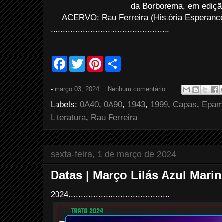
da Borborema, em ediçã
ACERVO: Rau Ferreira (História Esperance
................................................
F
T
P
S
a
w
i
h
c
i
n
a
e
t
t
r
-
março 03, 2024
Nenhum comentário:
b
t
e
e
o
e
r
Labels:
0A40
,
0A90
,
1943
,
1999
,
Capas
,
Epam
o
r
e
k
s
Literatura
,
Rau Ferreira
t
sexta-feira, 1 de março de 2024
Datas | Março Lilás Azul Mari
2024.........................................