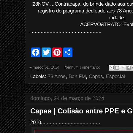
28NOV ...Contracapa, do brinde dado aos ou
registro do programa dedicado aos 78 Ano
cidade.
ACERVO&TRATO: Evald
................................................
F
T
P
S
a
w
i
h
c
i
n
a
e
t
t
r
-
março 31, 2024
Nenhum comentário:
b
t
e
e
o
e
r
Labels:
78 Anos
,
Ban FM
,
Capas
,
Especial
o
r
e
k
s
t
domingo, 24 de março de 2024
Capas | Colisão entre PPE e 
2010........................................