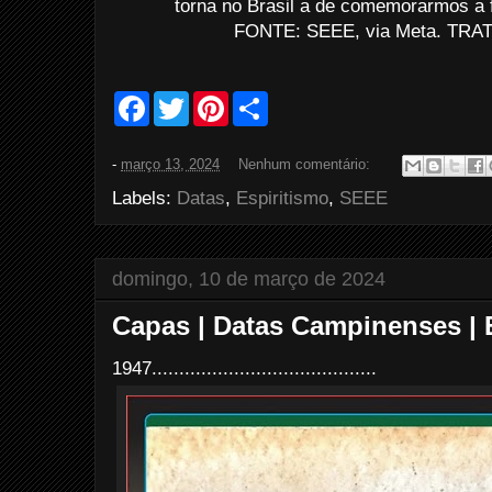
torna no Brasil a de comemorarmos a 
FONTE: SEEE, via Meta. TRATO
F
T
P
S
a
w
i
h
c
i
n
a
e
t
t
r
-
março 13, 2024
Nenhum comentário:
b
t
e
e
o
e
r
Labels:
Datas
,
Espiritismo
,
SEEE
o
r
e
k
s
t
domingo, 10 de março de 2024
Capas | Datas Campinenses |
1947.........................................