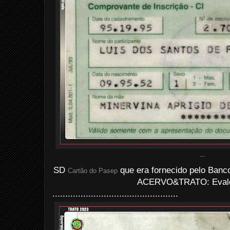
...
SD
que era fornecido pelo Banco
Cartão do Pasep
ACERVO&TRATO: Evald
.................................................