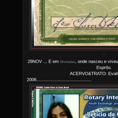
...
29NOV ... E em
, onde nasceu e viveu
Montadas
Esprito.
ACERVO&TRATO: Evald
2006..........................................