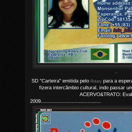
...
SD "Carteira" emitida pelo
para a espera
Rotary
fizera intercâmbio cultural, indo passar
ACERVO&TRATO: Evald
2009.........................................