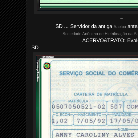
...
SD ... Servidor da antiga
ante
Saelpa
Sociedade Anônima de Eletrificação da P
ACERVO&TRATO: Evald
SD............................................