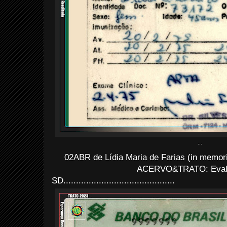
...
02ABR de Lídia Maria de Farias (in memor
ACERVO&TRATO: Evald
SD............................................