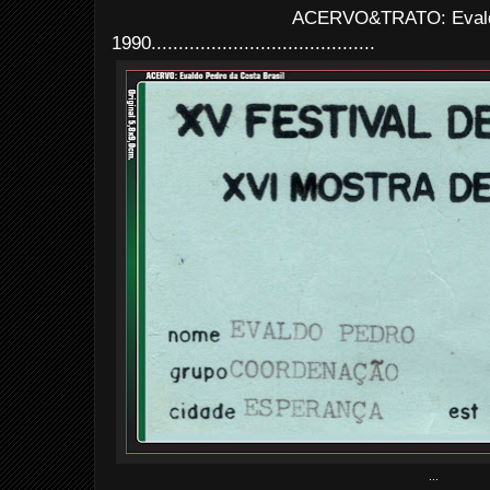
ACERVO&TRATO: Evald
1990.........................................
...