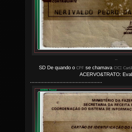
...
SD De quando o
se chamava
:
CPF
CIC
Cartã
ACERVO&TRATO: Evald
.................................................