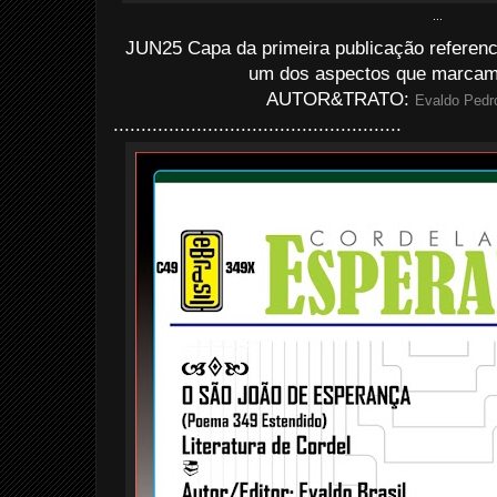
...
JUN25 Capa da primeira publicação referenc
um dos aspectos que marcam e
AUTOR&TRATO:
Evaldo Pedro
....................................................