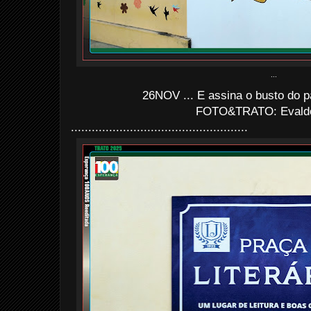
...
26NOV ... E assina o busto do p
FOTO&TRATO: Evaldo 
...................................................