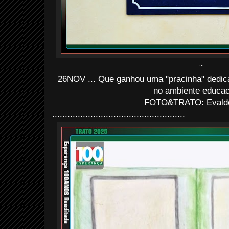
...
26NOV ... Que ganhou uma "pracinha" dedica
no ambiente educac
FOTO&TRATO: Evaldo 
....................................................