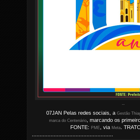
...
07JAN Pelas redes sociais, a
Gestão Thia
, marcando os primeiro
marca do Centenário
FONTE:
, via
. TRATO
PME
Meta
....................................................