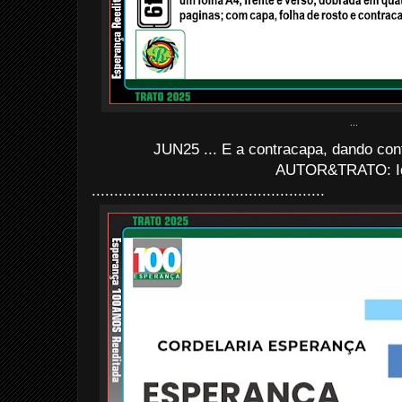
...
JUN25 ... E a contracapa, dando con
AUTOR&TRATO: I
....................................................