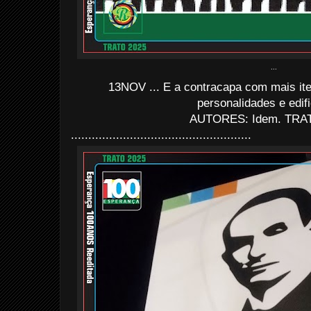
...
13NOV ... E a contracapa com mais it
personalidades e edif
AUTORES: Idem. TRAT
....................................................