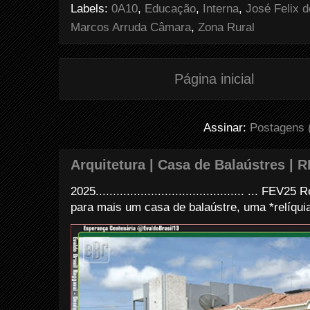
o
e
r
Labels:
0A10
,
Educação
,
Interna
,
José Felix d
o
r
e
k
s
Marcos Arruda Câmara
,
Zona Rural
t
Página inicial
Assinar:
Postagens 
Arquitetura | Casa de Balaústres | R
2025........................................... ... FE
para mais um casa de balaústre, uma *relíquia