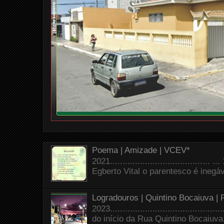
Poema | Amizade | VCEV*
2021.......................................
Egberto Vital o parentesco é inegáve
Logradouros | Quintino Bocaiuva |
2023.......................................
do início da Rua Quintino Bocaiuva