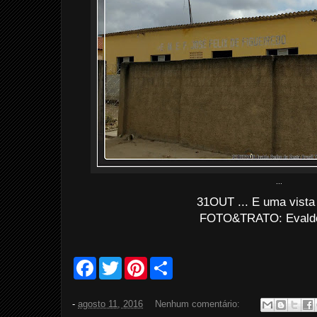
...
31OUT ... E uma vista
FOTO&TRATO: Evaldo 
F
T
P
S
a
w
i
h
c
i
n
a
e
t
t
r
-
agosto 11, 2016
Nenhum comentário:
b
t
e
e