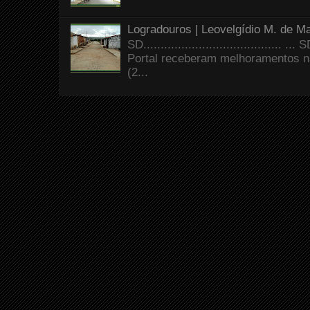
Logradouros | Leovelgídio M. de Ma
SD.......................................
Portal receberam melhoramentos n
(2...