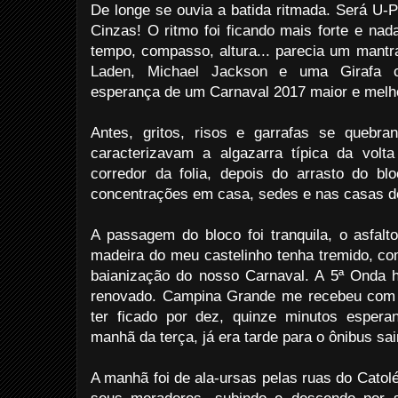
De longe se ouvia a batida ritmada. Será U-P
Cinzas! O ritmo foi ficando mais forte e na
tempo, compasso, altura... parecia um mantr
Laden, Michael Jackson e uma Girafa c
esperança de um Carnaval 2017 maior e melh
Antes, gritos, risos e garrafas se quebr
caracterizavam a algazarra típica da volt
corredor da folia, depois do arrasto do b
concentrações em casa, sedes e nas casas de
A passagem do bloco foi tranquila, o asfal
madeira do meu castelinho tenha tremido, c
baianização do nosso Carnaval. A 5ª Onda h
renovado. Campina Grande me recebeu com 
ter ficado por dez, quinze minutos espera
manhã da terça, já era tarde para o ônibus sai
A manhã foi de ala-ursas pelas ruas do Catol