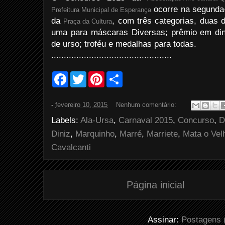
ocorre na segunda-f
Prefeitura Municipal de Esperança
da
, com três categorias, duas d
Praça da Cultura
uma para máscaras Diversas; prêmio em din
de urso; troféu e medalhas para todas.
................................................
F
T
P
S
a
w
i
h
c
i
n
a
e
t
t
r
-
fevereiro 10, 2015
Nenhum comentário:
b
t
e
e
o
e
r
Labels:
Ala-Ursa
,
Carnaval 2015
,
Concurso
,
D
o
r
e
k
s
Diniz
,
Marquinho
,
Marré
,
Marriete
,
Mata o Vel
t
Cavalcanti
Página inicial
Assinar:
Postagens 