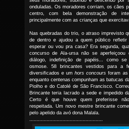
seus moradores, subindo e descendo por s
onduladas. Os moradores corriam, os cães pa
centro, com bela demonstração de inte
principalmente com as crianças que exercit
Nas quebradas do trio, o atraso imprevist
de dentro e ajudou a quem público refletir
esperar ou vou pra casa? Era segunda, qu
concurso de Ala-ursa não se aperfeiçoou 
diálogo, indefinição de papéis... como s
osmose. 58 brincantes vestidos para a f
diversificados e um
hors concours
foram as 
enquanto centenas compunham as batucas da
Piolho e do Catolé de São Francisco. Corr
Brincante teria lacrado a sede e impedido d
Certo é que houve quem preferisse não
respeitada. Um novo mestre brincante começ
pelo apelido da avó dona Malala.
...................................................