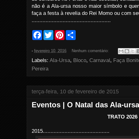
não é a Ala-ursa nosso maior símbolo e quem
faça a festa à revelia do Rei Momo ou com se
...................................................
F
T
P
S
a
w
i
h
c
i
n
a
e
t
t
r
-
fevereiro 10, 2016
Nenhum comentário:
b
t
e
e
o
e
r
Labels:
Ala-Ursa
,
Bloco
,
Carnaval
,
Faça Bonit
o
r
e
k
s
Pereira
t
terça-feira, 10 de fevereiro de 2015
Eventos | O Natal das Ala-ursa
TRATO 2026
2015...........................................