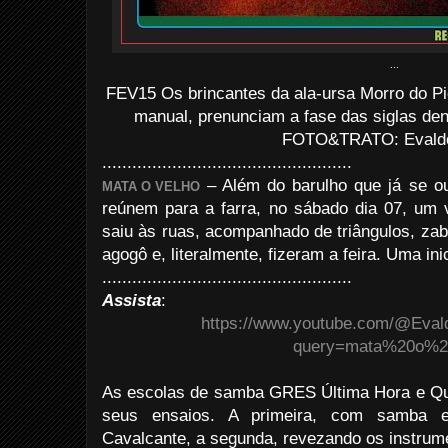
...
FEV15 Os brincantes da ala-ursa Morro do Pio
manual, prenunciam a fase das siglas de
FOTO&TRATO: Evaldo 
..................................................
– Além do barulho que já se o
MATA O VELHO
reúnem para a farra, no sábado dia 07, um 
saiu às ruas, acompanhado de triângulos, za
agogô e, literalmente, fizeram a feira. Uma ini
..................................................
Assista
:
https://www.youtube.com/@Eval
query=mata%20o%2
As escolas de samba GRES Última Hora e Qu
seus ensaios. A primeira, com samba 
Cavalcante, a segunda, revezando os instrum