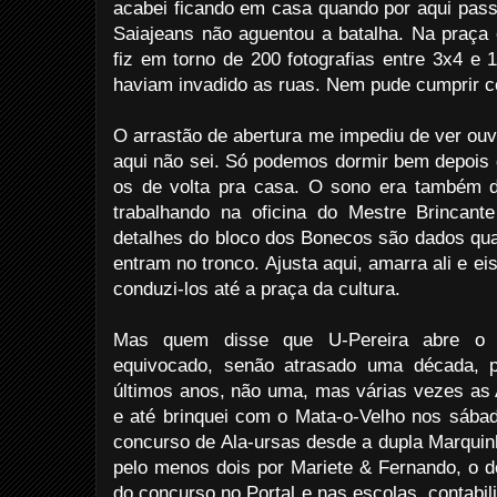
acabei ficando em casa quando por aqui pass
Saiajeans não aguentou a batalha. Na praça e 
fiz em torno de 200 fotografias entre 3x4 e 
haviam invadido as ruas. Nem pude cumprir c
O arrastão de abertura me impediu de ver ouv
aqui não sei. Só podemos dormir bem depois 
os de volta pra casa. O sono era também d
trabalhando na oficina do Mestre Brincant
detalhes do bloco dos Bonecos são dados qua
entram no tronco. Ajusta aqui, amarra ali e e
conduzi-los até a praça da cultura.
Mas quem disse que U-Pereira abre o 
equivocado, senão atrasado uma década, p
últimos anos, não uma, mas várias vezes as A
e até brinquei com o Mata-o-Velho nos sábad
concurso de Ala-ursas desde a dupla Marquinh
pelo menos dois por Mariete & Fernando, o d
do concurso no Portal e nas escolas, contabi