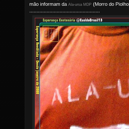
mão informam da
(Morro do Piolho
Ala-ursa MDP
.................................................