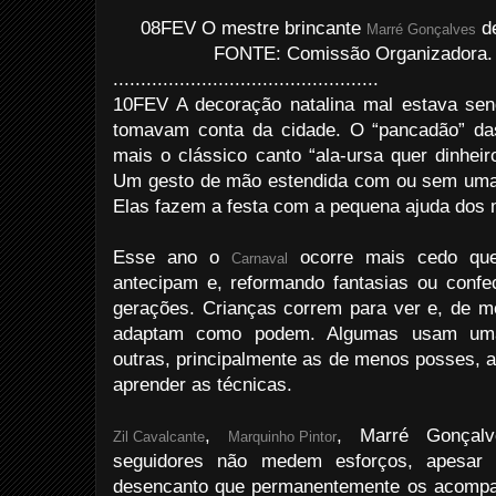
08FEV O mestre brincante
de
Marré Gonçalves
FONTE: Comissão Organizadora
................................................
10FEV A decoração natalina mal estava s
tomavam conta da cidade. O “pancadão” da
mais o clássico canto “ala-ursa quer dinheir
Um gesto de mão estendida com ou sem uma c
Elas fazem a festa com a pequena ajuda dos 
Esse ano o
ocorre mais cedo que
Carnaval
antecipam e, reformando fantasias ou conf
gerações. Crianças correm para ver e, de m
adaptam como podem. Algumas usam uma
outras, principalmente as de menos posses,
aprender as técnicas.
,
, Marré Gonçalve
Zil Cavalcante
Marquinho Pintor
seguidores não medem esforços, apesar 
desencanto que permanentemente os acompa