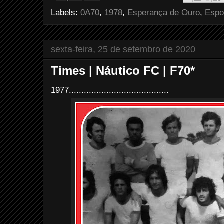
o
e
r
Labels:
0A70
,
1978
,
Esperança de Ouro
,
Espo
o
r
e
k
s
t
sexta-feira, 25 de setembro de 2020
Times | Náutico FC | F70*
1977........................................