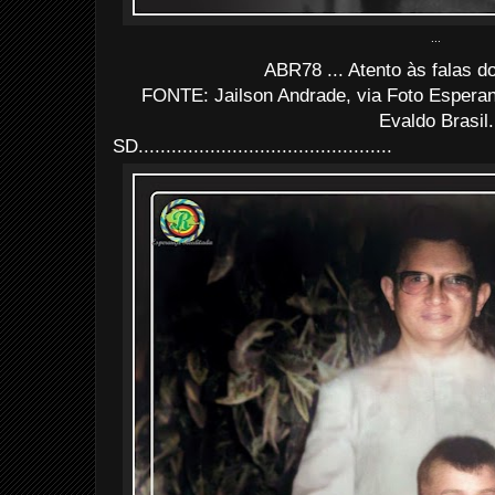
...
ABR78 ... Atento às falas d
FONTE: Jailson Andrade, via Foto Espera
Evaldo Brasil.
SD..............................................