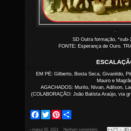
...
SD Outra formação, *sub-1
FONTE: Esperança de Ouro. TRA
ESCALAÇÃ
EM PÉ: Gilberto, Bosta Seca, Givanildo, Pit
Mauro e Magrã
AGACHADOS: Murilo, Nivan, Adilson, Laé
(COLABORAÇÃO: João Batista Araújo, via g
F
T
P
S
a
w
i
h
c
i
n
a
e
t
t
r
-
março 05, 2021
Nenhum comentário:
b
t
e
e