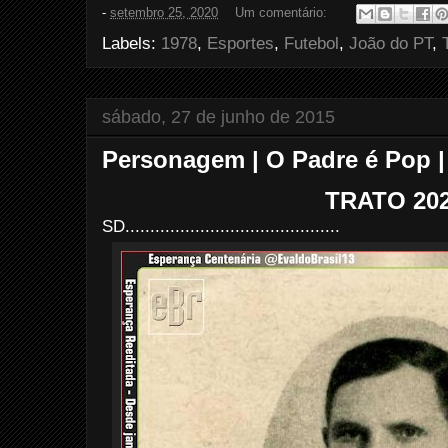
e
t
t
r
-
setembro 25, 2020
Um comentário:
b
t
e
e
o
e
r
Labels:
1978
,
Esportes
,
Futebol
,
João do PT
,
o
r
e
k
s
t
sábado, 27 de junho de 2015
Personagem | O Padre é Pop 
TRATO 20
SD...........................................