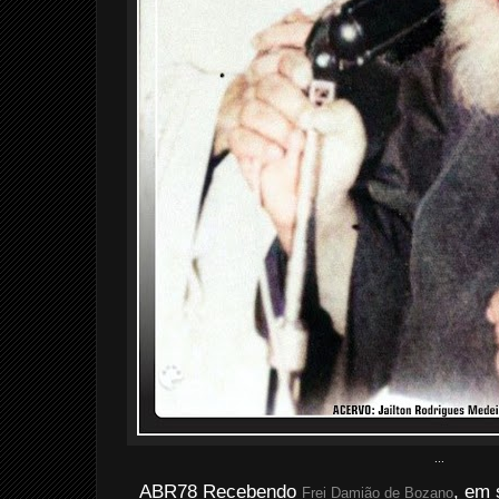
...
ABR78 Recebendo
, em 
Frei Damião de Bozano