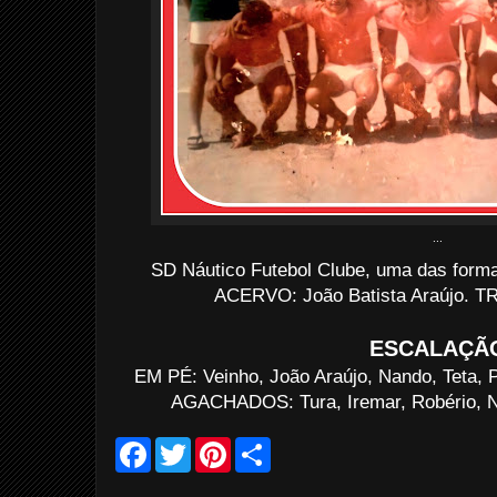
...
SD Náutico Futebol Clube, uma das forma
ACERVO: João Batista Araújo. TR
ESCALAÇÃ
EM PÉ: Veinho, João Araújo, Nando, Teta, P
AGACHADOS: Tura, Iremar, Robério, N
F
T
P
S
a
w
i
h
c
i
n
a