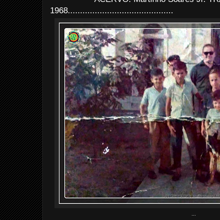
1968...........................................
...