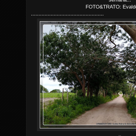
FOTO&TRATO: Evaldo 
................................................
...