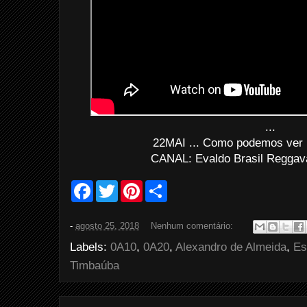
...
22MAI ... Como podemos ver 
CANAL: Evaldo Brasil Reggava
F
T
P
S
a
w
i
h
c
i
n
a
e
t
t
r
-
agosto 25, 2018
Nenhum comentário:
b
t
e
e
o
e
r
Labels:
0A10
,
0A20
,
Alexandro de Almeida
,
Es
o
r
e
k
s
Timbaúba
t