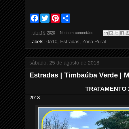
F
T
P
S
a
w
i
h
c
i
n
a
e
t
t
r
-
julho 13, 2020
Nenhum comentário:
b
t
e
e
o
e
r
Labels:
0A10
,
Estradas
,
Zona Rural
o
r
e
k
s
t
sábado, 25 de agosto de 2018
Estradas | Timbaúba Verde | 
TRATAMENTO 
2018.......................................