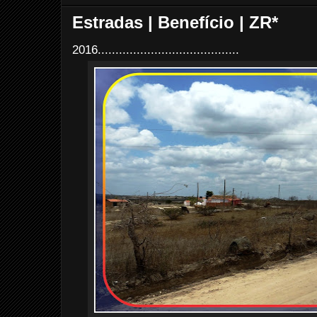
Estradas | Benefício | ZR*
2016........................................