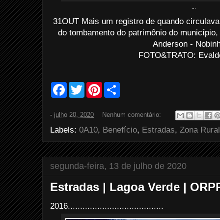
...
31OUT Mais um registro de quando circulava
do tombamento do patrimônio do município, 
Anderson - Nobinh
FOTO&TRATO: Evaldo 
F
T
P
S
a
w
i
h
c
i
n
a
e
t
t
r
-
julho 20, 2020
Nenhum comentário:
b
t
e
e
o
e
r
Labels:
0A10
,
Benefício
,
Estradas
,
Zona Rural
o
r
e
k
s
t
segunda-feira, 13 de julho de 2020
Estradas | Lagoa Verde | ORP
2016.......................................