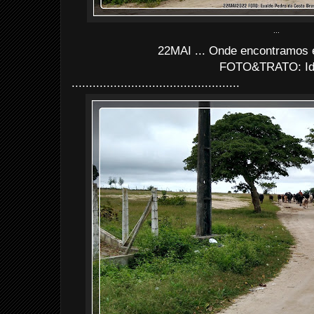
...
22MAI ... Onde encontramos es
FOTO&TRATO: I
................................................