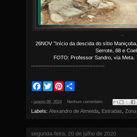
...
26NOV "Início da descida do sítio Maniçoba
Serrote, 68 e Coel
FOTO: Professor Sandro, via Meta. 
................................................
F
T
P
S
a
w
i
h
c
i
n
a
e
t
t
r
-
janeiro 09, 2024
Nenhum comentário:
b
t
e
e
o
e
r
Labels:
Alexandro de Almeida
,
Estradas
,
Zona
o
r
e
k
s
t
segunda-feira, 20 de julho de 2020