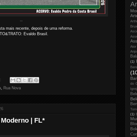
Ar
Mo
Art
...
Arth
Bru
sta mais recente, depois de uma reforma.
Asc
TO&TRATO: Evaldo Brasil.
Ass
Ass
Ator
Anjo
Bal
(1)
Ban
(1
Bar
o:
do 
a
,
Rua Nova
Igre
Bel
Bel
Ben
26
Torr
(1)
Mun
 Moderno | FL*
Blo
Bol
Con