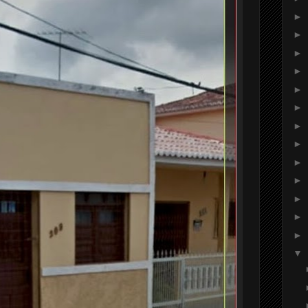
►
►
►
►
►
►
►
►
►
►
►
►
►
▼