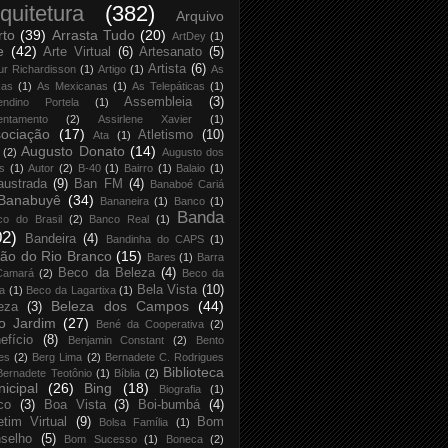
quitetura
(382)
Arquivo
rto
(39)
Arrasta Tudo
(20)
ArtDey
(1)
e
(42)
Arte Virtual
(6)
Artesanato
(5)
Artista
(6)
ur Richardisson
(1)
Artigo
(1)
As
xas
(1)
As Mexicanas
(1)
As Telepáticas
(1)
Assembleia
(3)
endino Portela
(1)
entamento
(2)
Assirlene Xavier
(1)
ociação
(17)
Atletismo
(10)
Ata
(1)
Augusto Donato
(14)
(2)
Augusto dos
s
(1)
Autor
(2)
B-40
(1)
Bairro
(1)
Balaio
(1)
austrada
(9)
Ban FM
(4)
Banaboé Cariá
Banabuyê
(34)
Bananeira
(1)
Banco
(1)
Banda
co do Brasil
(2)
Banco Real
(1)
02)
Bandeira
(4)
Bandinha do CAPS
(1)
ão do Rio Branco
(15)
Bares
(1)
Barra
Beco da Beleza
(4)
Camará
(2)
Beco da
Bela Vista
(10)
ja
(1)
Beco da Lagartixa
(1)
Beleza dos Campos
(44)
eza
(3)
o Jardim
(27)
Bené da Cooperativa
(2)
efício
(8)
Benjamin Constant
(2)
Bento
es
(2)
Berg Lima
(2)
Bernadete C. Rodrigues
Biblioteca
Bernadete Teotônio
(1)
Bíblia
(2)
icipal
(26)
Bing
(18)
Biografia
(1)
co
(3)
Boa Vista
(3)
Boi-bumbá
(4)
etim Virtual
(9)
Bom
Bolsa Família
(1)
selho
(5)
Bom Sucesso
(1)
Boneca
(2)