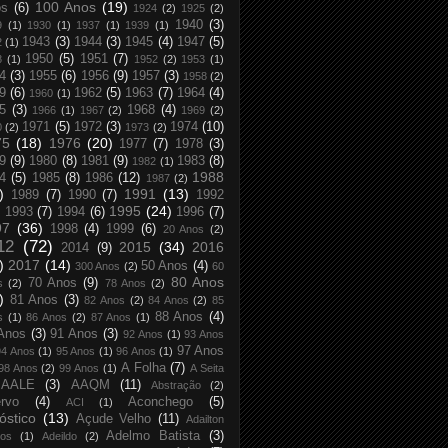
100 Anos
(19)
os
(6)
1924
(2)
1925
(2)
1940
(3)
9
(1)
1930
(1)
1937
(1)
1939
(1)
1943
(3)
1944
(3)
1945
(4)
1947
(5)
2
(1)
1950
(5)
1951
(7)
8
(1)
1952
(2)
1953
(1)
4
(3)
1955
(6)
1956
(9)
1957
(3)
1958
(2)
9
(6)
1962
(5)
1963
(7)
1964
(4)
1960
(1)
5
(3)
1968
(4)
1966
(1)
1967
(2)
1969
(2)
1971
(5)
1972
(3)
1974
(10)
0
(2)
1973
(2)
75
(18)
1976
(20)
1977
(7)
1978
(3)
9
(9)
1980
(8)
1981
(9)
1983
(8)
1982
(1)
1988
4
(5)
1985
(8)
1986
(12)
1987
(2)
)
1991
(13)
1989
(7)
1990
(7)
1992
1995
(24)
1993
(7)
1994
(6)
1996
(7)
97
(36)
1998
(4)
1999
(6)
20 Anos
(2)
12
(72)
2015
(34)
2016
2014
(9)
)
2017
(14)
50 Anos
(4)
300 Anos
(2)
60
80 Anos
70 Anos
(9)
s
(2)
78 Anos
(2)
)
81 Anos
(3)
82 Anos
(2)
84 Anos
(2)
85
88 Anos
(4)
s
(1)
86 Anos
(2)
87 Anos
(1)
Anos
(3)
91 Anos
(3)
92 Anos
(1)
93 Anos
97 Anos
94 Anos
(1)
95 Anos
(1)
96 Anos
(1)
A Folha
(7)
98 Anos
(2)
99 Anos
(1)
A Seita
AALE
(3)
AAQM
(11)
Abstração
(2)
rvo
(4)
Aconchego
(5)
ACI
(1)
óstico
(13)
Açude Velho
(11)
Adailton
Adelmo Batista
(3)
tos
(1)
Adeildo
(2)