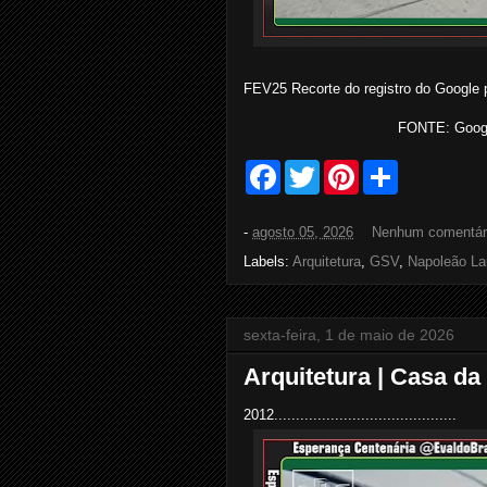
FEV25 Recorte do registro do Google 
FONTE: Google
F
T
P
S
a
w
i
h
c
i
n
a
e
t
t
r
-
agosto 05, 2026
Nenhum comentár
b
t
e
e
o
e
r
Labels:
Arquitetura
,
GSV
,
Napoleão La
o
r
e
k
s
t
sexta-feira, 1 de maio de 2026
Arquitetura | Casa d
2012..........................................