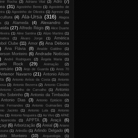
Adro
(7)
lmir Rocha
(2)
Adriano Vital
(2)
rea
(31)
Agostinho Bento
(1)
Agostinho de
eira
(1)
Agostinho de Oliveira
(1)
Agreste
(1)
Ala-Ursa
(316)
icultura
(4)
Alagoa
Alexandro de
Alameda
(4)
a
(1)
eida
(27)
Alfredo Régis
(9)
Alice Duarte
liveira
(1)
Aline Santina
(1)
Alípio Martins
(1)
América
rnativa
(1)
Álvaro Jorge
(1)
Ana Débora
ebol Clube
(11)
Amor
(5)
)
Ana Flávia
(8)
Anaíde Galdino
(1)
Andrade Notícias
erson Monteiro
(6)
)
André Rodrigues
(2)
Ângela Maria
(1)
gelo Rock
(29)
Animação
(2)
versário
(10)
Anjo de Guarda
(1)
Anos 70
Antenor Navarro
(21)
Antonio Ailson
ta
(5)
Antonio Anísio da Costa
(1)
Antonio
bosa
(2)
Antonio Bezerra
(2)
Antonio Cândido
Antonio
Antonio Coelho de Carvalho
(1)
lho Sobrinho
(3)
Antonio da Timbaúba
Antonio Dias
(3)
Antonio Epitácio
(2)
onio Fernandes
(1)
Antonio Guimarães
(1)
nio Jacinto
(1)
Antonio Lula
(1)
Antonio
lau
(1)
Antonio Nogueira
(1)
Ao Vivo
(2)
APAE
APPTA
(3)
Araçá
(6)
Aparecida
(1)
çagi
(6)
Arborização
(5)
Areial
(3)
Ariano
Arlindo Delgado
(4)
ssuna
(1)
Arlindão
(1)
aldo Monteiro
(10)
Arqueologia
(1)