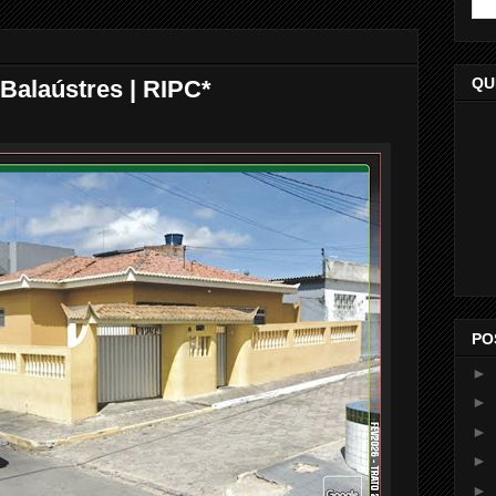
QU
 Balaústres | RIPC*
PO
►
►
►
►
►