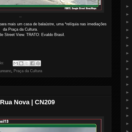
►
►
...
►
para mais um casa de balaústre, uma *relíquia nas imediações
da Praça da Cultura.
►
 Street View. TRATO: Evaldo Brasil.
►
►
►
►
io:
►
ureano
,
Praça da Cultura
►
►
►
►
a Rua Nova | CN209
►
►
►
►