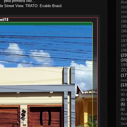
pela primeira vez...
An
 Street View. TRATO: Evaldo Brasil.
192
194
194
195
195
196
197
19
197
198
(23
(10)
19
20
(17
Ano
(13
Ano
90 
(2)
(6)
(1)
Ace
Acr
San