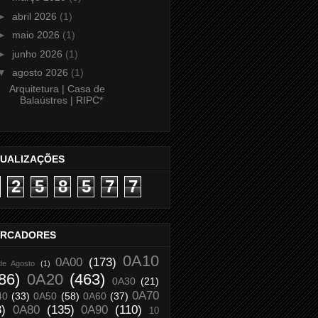
►
abril 2026
(1)
►
maio 2026
(1)
►
junho 2026
(1)
▼
agosto 2026
(1)
Arquitetura | Casa de
Balaústres | RIPC*
SUALIZAÇÕES
2
5
8
5
7
7
RCADORES
0A10
0A00
(173)
de Agosto
(1)
86)
0A20
(463)
0A30
(21)
0A70
40
(33)
0A50
(58)
0A60
(37)
8)
0A80
(135)
0A90
(110)
10