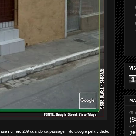
VI
1
MA
05 
(8
...
0A
casa número 209 quando da passagem do Google pela cidade,
(9