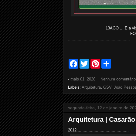
13AGO ... E a vi
FO
...................................................
F
T
P
S
a
w
i
h
c
i
n
a
e
t
t
r
-
maio 01, 2026
Nenhum comentári
b
t
e
e
o
e
r
Labels:
Arquitetura
,
GSV
,
João Pesso
o
r
e
k
s
t
segunda-feira, 12 de janeiro de 20
Arquitetura | Casarão
2012...........................................