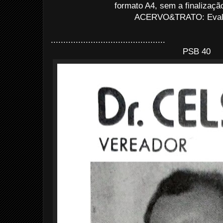
formato A4, sem a finalização
ACERVO&TRATO: Evald
..............................................
PSB 40