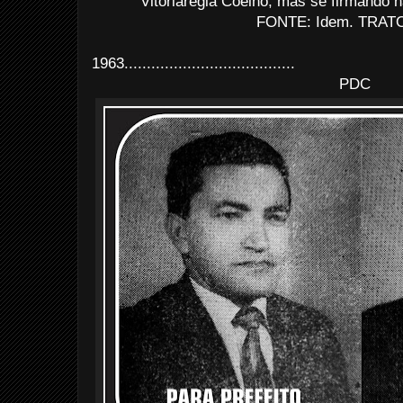
Vitoriarégia Coêlho, mas se firmando na
FONTE: Idem. TRATO
1963......................................
PDC