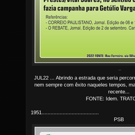
...
JUL22 ... Abrindo a estrada que seria perco
nem sempre com êxito naqueles tempos, mas
recente...
FONTE: Idem. TRATO
1951......................................
PSB