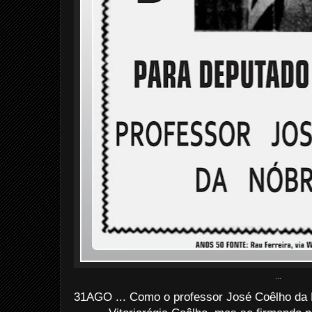
...
31AGO ... Como o professor José Coêlho da Nó