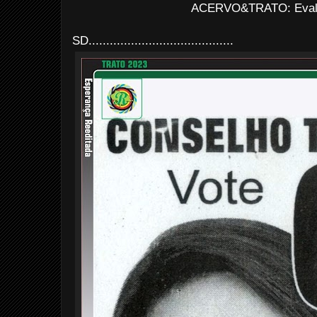
ACERVO&TRATO: Evald
SD.........................................