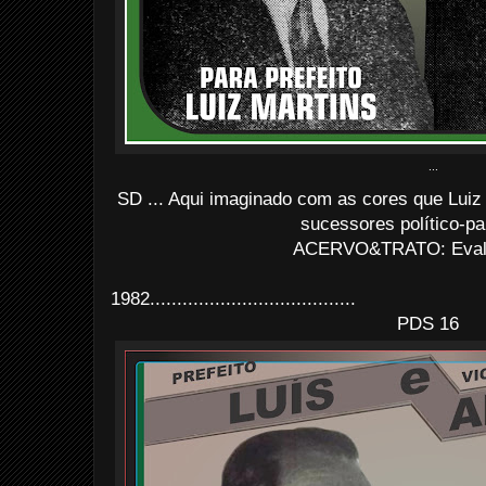
...
SD ... Aqui imaginado com as cores que Luiz 
sucessores político-par
ACERVO&TRATO: Evald
1982......................................
PDS 16