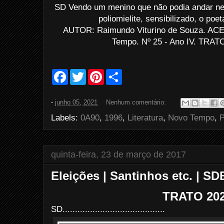
SD Vendo um menino que não podia andar nem 
poliomielite, sensibilizado, o poe
AUTOR: Raimundo Viturino de Souza. ACE
Tempo. Nº 25 - Ano IV. TRATO
F
T
P
S
a
w
i
h
c
i
n
a
e
t
t
r
-
junho 05, 2021
Nenhum comentário:
b
t
e
e
o
e
r
Labels:
0A90
,
1996
,
Literatura
,
Novo Tempo
,
o
r
e
k
s
t
quinta-feira, 23 de março de 2017
Eleições | Santinhos etc. | SD
TRATO 20
SD.........................................