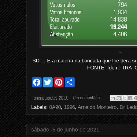
...
SD ... E a maioria na bancada que lhe dera s
FONTE: Idem. TRATO
F
T
P
S
a
w
i
h
c
i
n
a
e
t
t
r
-
novembro 08, 2021
Um comentário:
b
t
e
e
o
e
r
Labels:
0A90
,
1996
,
Arnaldo Monteiro
,
Dr Led
o
r
e
k
s
t
sábado, 5 de junho de 2021