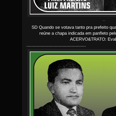
...
SD Quando se votava tanto pra prefeito qu
reúne a chapa indicada em panfleto pel
ACERVO&TRATO: Evald
..............................................