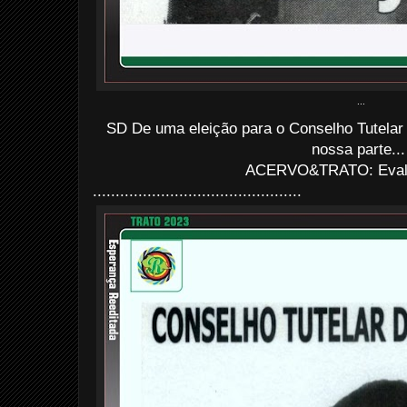
...
SD De uma eleição para o Conselho Tutelar
nossa parte...
ACERVO&TRATO: Evald
..............................................