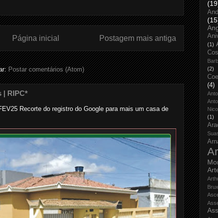
(19
And
(15
An
Ani
Página inicial
Postagem mais antiga
(1)
Cos
Bar
(2)
ar:
Postar comentários (Atom)
Coe
(4)
s | RIPC*
Ant
Anto
..... ... FEV25 Recorte do registro do Google para mais um casa de
Nico
(1)
Ara
Sua
Arn
Ar
Mo
Art
Arth
Bru
Asc
Ass
Ass