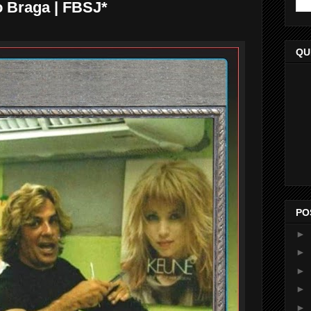
 Braga | FBSJ*
QU
PO
►
►
►
►
►