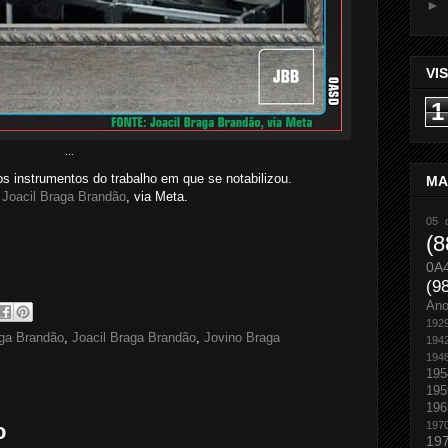
►
VI
1
...
os instrumentos do trabalho em que se notabilizou.
MA
:
Joacil Braga Brandão
, via Meta.
05 
(8
0A
(9
An
192
ga Brandão
,
Joacil Braga Brandão
,
Jovino Braga
194
194
195
195
196
197
o
19