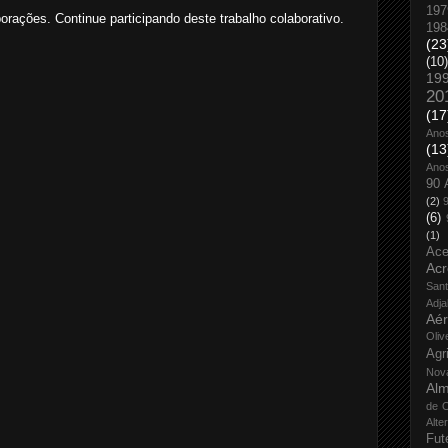
197
orações. Continue participando deste trabalho colaborativo.
198
(23
(10)
19
20
(17
Ano
(13
Ano
90 
(2)
(6)
(1)
Ace
Acr
San
Adja
Aé
Oliv
Agr
Nov
Alm
de O
Alte
Fut