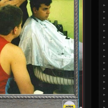
►
►
►
►
►
►
►
►
►
►
►
►
►
►
►
►
►