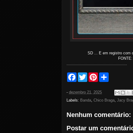
SD ... E em registro com 
FONTE
...................................................
F
T
P
S
a
w
i
h
c
i
n
a
e
t
t
r
-
dezembro 21, 2025
b
t
e
e
o
e
r
Labels:
Banda
,
Chico Braga
,
Jacy Bra
o
r
e
k
s
t
Nenhum comentário:
Postar um comentári