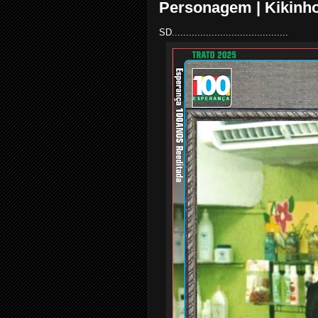
Personagem | Kikinho
SD.........................................