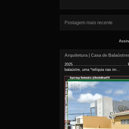
Postagem mais recente
Assin
Arquitetura | Casa de Balaústre
2025......................................
balaústre, uma *relíquia nas im...