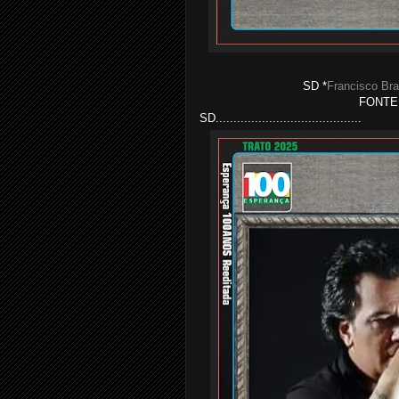
SD *
Francisco Bra
FONTE:
SD.........................................