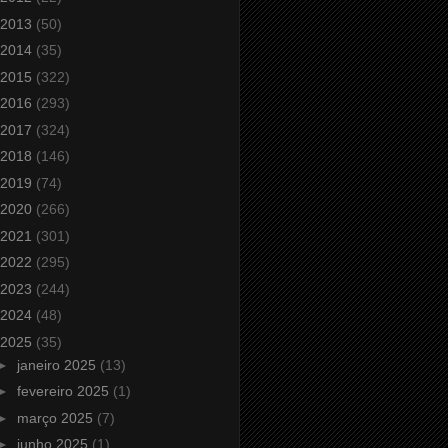
2013
(50)
2014
(35)
2015
(322)
2016
(293)
2017
(324)
2018
(146)
2019
(74)
2020
(266)
2021
(301)
2022
(295)
2023
(244)
2024
(48)
2025
(35)
►
janeiro 2025
(13)
►
fevereiro 2025
(1)
►
março 2025
(7)
►
junho 2025
(1)