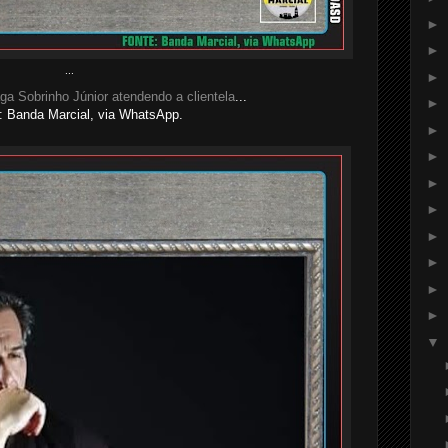
►
►
...
►
ga Sobrinho Júnior atendendo a clientela
...
►
 Banda Marcial, via WhatsApp.
►
►
►
►
►
►
►
►
▼