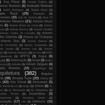
)
Ana Flávia
(8)
Anaíde Galdino
(1)
Andrade Notícias
erson Monteiro
(6)
)
André Rodrigues
(2)
Ângela Maria
(1)
gelo Rock
(29)
Animação
(2)
versário
(10)
Anjo de Guarda
(1)
Anos 70
Antenor Navarro
(21)
Antonio Ailson
ta
(5)
Antonio Anísio da Costa
(1)
Antonio
bosa
(2)
Antonio Bezerra
(2)
Antonio Cândido
Antonio
Antonio Coelho de Carvalho
(1)
lho Sobrinho
(3)
Antonio da Timbaúba
Antonio Dias
(3)
Antonio Epitácio
(2)
onio Fernandes
(1)
Antonio Guimarães
(1)
nio Jacinto
(1)
Antonio Lula
(1)
Antonio
lau
(1)
Antonio Nogueira
(1)
Ao Vivo
(2)
APAE
APPTA
(3)
Araçá
(6)
Aparecida
(1)
çagi
(6)
Arborização
(5)
Areial
(3)
Ariano
Arlindo Delgado
(4)
ssuna
(1)
Arlindão
(1)
aldo Monteiro
(10)
Arqueologia
(1)
quitetura
(382)
Arquivo
rto
(39)
Arrasta Tudo
(20)
ArtDey
(1)
e
(42)
Arte Virtual
(6)
Artesanato
(5)
Artista
(6)
ur Richardisson
(1)
Artigo
(1)
As
xas
(1)
As Mexicanas
(1)
As Telepáticas
(1)
Assembleia
(3)
endino Portela
(1)
entamento
(2)
Assirlene Xavier
(1)
ociação
(17)
Atletismo
(10)
Ata
(1)