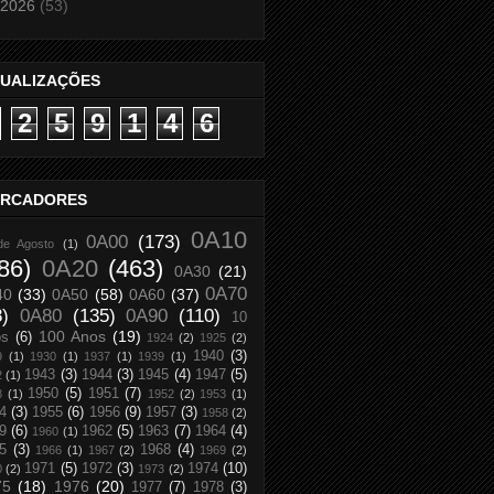
2026
(53)
SUALIZAÇÕES
2
5
9
1
4
6
RCADORES
0A10
0A00
(173)
de Agosto
(1)
86)
0A20
(463)
0A30
(21)
0A70
40
(33)
0A50
(58)
0A60
(37)
8)
0A80
(135)
0A90
(110)
10
100 Anos
(19)
os
(6)
1924
(2)
1925
(2)
1940
(3)
9
(1)
1930
(1)
1937
(1)
1939
(1)
1943
(3)
1944
(3)
1945
(4)
1947
(5)
2
(1)
1950
(5)
1951
(7)
8
(1)
1952
(2)
1953
(1)
4
(3)
1955
(6)
1956
(9)
1957
(3)
1958
(2)
9
(6)
1962
(5)
1963
(7)
1964
(4)
1960
(1)
5
(3)
1968
(4)
1966
(1)
1967
(2)
1969
(2)
1971
(5)
1972
(3)
1974
(10)
0
(2)
1973
(2)
75
(18)
1976
(20)
1977
(7)
1978
(3)