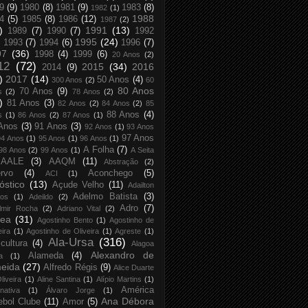
9
(9)
1980
(8)
1981
(9)
1983
(8)
1982
(1)
1988
4
(5)
1985
(8)
1986
(12)
1987
(2)
)
1991
(13)
1989
(7)
1990
(7)
1992
1995
(24)
1993
(7)
1994
(6)
1996
(7)
97
(36)
1998
(4)
1999
(6)
20 Anos
(2)
12
(72)
2015
(34)
2016
2014
(9)
)
2017
(14)
50 Anos
(4)
300 Anos
(2)
60
80 Anos
70 Anos
(9)
s
(2)
78 Anos
(2)
)
81 Anos
(3)
82 Anos
(2)
84 Anos
(2)
85
88 Anos
(4)
s
(1)
86 Anos
(2)
87 Anos
(1)
Anos
(3)
91 Anos
(3)
92 Anos
(1)
93 Anos
97 Anos
94 Anos
(1)
95 Anos
(1)
96 Anos
(1)
A Folha
(7)
98 Anos
(2)
99 Anos
(1)
A Seita
AALE
(3)
AAQM
(11)
Abstração
(2)
rvo
(4)
Aconchego
(5)
ACI
(1)
óstico
(13)
Açude Velho
(11)
Adailton
Adelmo Batista
(3)
tos
(1)
Adeildo
(2)
Adro
(7)
lmir Rocha
(2)
Adriano Vital
(2)
rea
(31)
Agostinho Bento
(1)
Agostinho de
eira
(1)
Agostinho de Oliveira
(1)
Agreste
(1)
Ala-Ursa
(316)
icultura
(4)
Alagoa
Alexandro de
Alameda
(4)
a
(1)
eida
(27)
Alfredo Régis
(9)
Alice Duarte
liveira
(1)
Aline Santina
(1)
Alípio Martins
(1)
América
rnativa
(1)
Álvaro Jorge
(1)
Ana Débora
ebol Clube
(11)
Amor
(5)